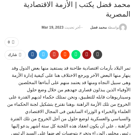
محمد فضل يكتب | الأزمة الاقتصادية
المصرية
آخر تحديث
Mar 19, 2023
بواسطة
محمد فضل
0
شارك
تمر البلاد بأزمات اقتصادية طاحنة قد يستفيد منها بعض الدول وقد
ينهار منها البعض الآخر ويرجع الاختلاف هنا على كيفية إدارة الأزمة
وهى سبيل النجاه ومنها قد يعتمد منهم على أبناءها المخلصين
الأوفياء الذين يبذلون قصارى جهدهم من خلال وضع حلول
وسيناريوهات قابله للتطبيق، ونحن نمتلك حكماء لديهم القدرة على
الخروج من تلك الأزمة الراهنة ،وهنا نقترح بتشكيل لجنة الحكماء من
العلماء والخبراء و الوزراء السابقين فى المجال الاقتصادي
والسياسي والعسكرية لوضع حلول من أجل الخروج من تلك الفترة
الراهنة ، علي أن يكون انعقاد هذه اللجنة كل ستة أشهر يدعو إليها
رئيس مجلس الوزراء وتخرج بتوصيات لعرضها علي السيد الرئيس