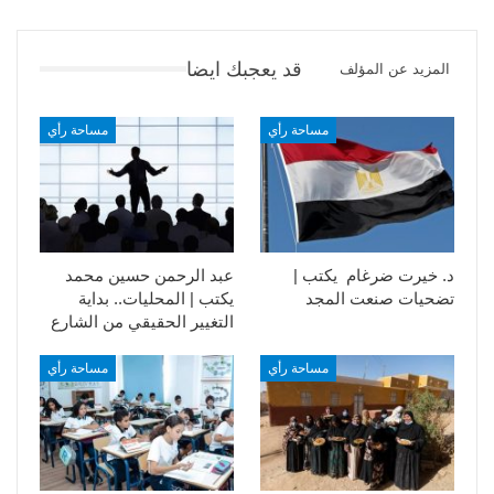
قد يعجبك ايضا
المزيد عن المؤلف
مساحة رأي
مساحة رأي
د. خيرت ضرغام يكتب |
عبد الرحمن حسين محمد
تضحيات صنعت المجد
يكتب | المحليات.. بداية
التغيير الحقيقي من الشارع
مساحة رأي
مساحة رأي