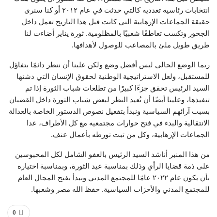
انتخابات رئاسيه تعدديه كالتي حدثت في عام ٢٠١٢ أو كنا سنرى
حقيقة الجماعات الإرهابية التي كانت قبل هذا التاريخ تعمل داخل
الجحور وتكسب تعاطفًا شعبيًا بالمظلومية. ثورة يناير أضاءت لنا
طريق طويل ملئ بالمصاعب للوصول لأهدافها.
ربما الوضع الحالي ليس أفضل وضع ولكن علينا أن ننظر دائمًا بتفاؤل
للمستقبل، ولعل الاستراتيجية الوطنية لحقوق الإنسان التي دشنها
السيد الرئيس تحقق جزءًا كبيرًا من تطلعات شباب الثورة إذا تم
تنفيذها، وعلينا أيضًا أن نُعيد النظر لبعض شباب الثورة داخل القضبان
بسبب آرائهم السياسية ونبدأ بتفعيل نصوص الدستور الخاصة بالعدالة
الانتقالية والبدء في فتح حوارات مجتمعيه مع كل الأطراف، عدا
الجماعات الإرهابية، وكل من ثبت تورطه بأعمال عنف.
من هذا المنبر أناشد السيد الرئيس بالعفو الشامل لكل المحبوسين
على ذمة قضايا الرأي وذلك بمناسبة عيد الثورة، وبمناسبة اختياره
بأن يكون عام ٢٠٢٢ عامًا للمجتمع المدني ونبدأ بفتح المجال العام
للمجتمع المدني والأحزاب السياسية. حفظ الله مصر وشعبها.
0