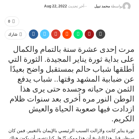
آخر تحديث
Aug 22, 2022
بواسطة
محمد نبيل
0
شارك
مرت إحدى عشرة سنة بالتمام والكمال
على بداية ثورة يناير المجيدة. الثورة التي
أطلقها شباب حالم بمستقبل واضح بعيدًا
عن ضبابية المشهد وقتها.. شباب يدفع
الثمن من حياته وجسده حتى يرى هذا
الوطن النور مره أخرى بعد سنوات ظلام
ازدادت فيها صعوبة الحياة والعيش
الكريم.
ثورة يناير كانت ولازالت السبب الرئيسي بالإيمان بالتغيير. فمن كان
سيظن قبل هذا التاريخ أن هذا ممكن؟! هل كنا نتصور أن يكون هناك