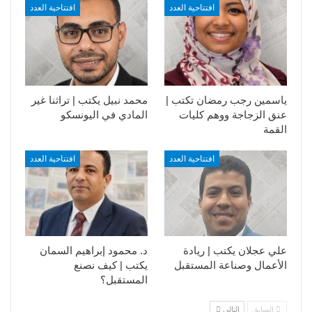
افتتاحية العدد
افتتاحية العدد
ياسمين رجب رمضان تكتب |
محمد نبيل يكتب | تراثنا غير
عنق الزجاجة ووهم كليات
المادي في اليونسكو
القمة
افتتاحية العدد
افتتاحية العدد
علي عجلان يكتب | ريادة
د. محمود إبراهيم السمان
الأعمال وصناعة المستقبل
يكتب | كيف نصنع
المستقبل؟
السابق
التالي