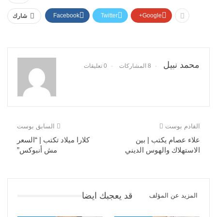
Facebook
Twitter
Google+
شارك
محمد نبيل
8 المشاركات
0 تعليقات
القادم بوست
السابق بوست
علاء عصام يكتب | بين
كلارا ميلاد تكتب | “السعر
الاستهلاك والهوس الديني
مش أنبوكس”
قد يعجبك ايضا
المزيد عن المؤلف