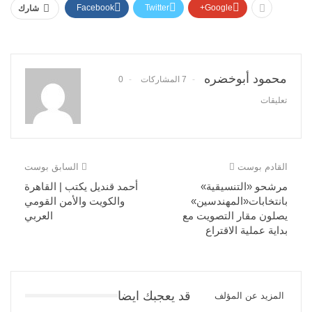
Facebook
Twitter
Google+
شارك
محمود أبوخضره
7 المشاركات
0
تعليقات
القادم بوست
السابق بوست
مرشحو «التنسيقية»
أحمد قنديل يكتب | القاهرة
بانتخابات«المهندسين»
والكويت والأمن القومي
يصلون مقار التصويت مع
العربي
بداية عملية الاقتراع
قد يعجبك ايضا
المزيد عن المؤلف