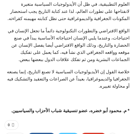
العلوم التطبيقية، في ظل أن الأيدولوجيات السياسية متغيرة
لانفتاحها على تطورات العالم، لذا عند كتابة التاريخ يجب استحضار
المكونات الجغرافية والديموغرافية حتى تظل كتابته مهيمنه كقراءته.
الواقع الافتراضي والتطورات التكنولوجية دائماً ما تجعل الإنسان في
احتياجات، وعندما يلبي الإنسان احتياجاته الأساسية يبدأ في صنع
الحضارة والتاريخ، وذلك الواقع الافتراضي أيضا يفصل الإنسان عن
موقعه وواقعه الجغرافي الذي نشأ فيه، كما يعمل على تفكيك
الجماعات البشرية ومن ثم تفكك علاقات الدول ببعضها ببعض.
خلاصة القول إن الأيديولوجيات السياسية لا تصنع التاريخ، إنما يصنعه
الجغرافيا والديموغرافيا، بعيداً عن الصراعات والتعقيد والتشكيك فيه
أو محاولة تغييره.
* م. محمود أبو خضره، عضو تنسيقية شباب الأحزاب والسياسيين.
0