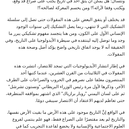
ونتسأل: هل يمكن أن يثق أحد في تاريخ يكتب على صراع قد وقع،
ويُكتب وفقا لآرائه؟! ومن يحسم المعركة لصالحه؟!
قد يختلف أو يتفق البعض على هذه المقولات حتى تصل إلى سلسلة
التشكيك التي لا تنتهي، ربما يصل التشكيك إلى سنوات الوجود
الإنساني الأول على الكون، ومن هنا يتجسد مفهوم تشكيكي يبرر ما
وجد وما توصل إليه لينتقده في سيطرة الأيدولوجيا على التاريخ، وفي
الحقيقة أنه لا يوجد اتفاق تاريخي واضح يؤكد أصل وصحة هذه
المقولات.
في إطار انتشار الأيديولوجيات التي تمجد للانتصار، انتشرت هذه
المقولات في الثلاثينات من القرن العشرين، عندما كتبها أحد
المنتصرون معلقا على نصرهم في الحروب والصراعات على الطرف
الآخر، وذكرها لأول مرة رئيس الوزراء البريطاني ”ونستون تشرشل”
ثم على لسان اليمني ”روبار برازياك” الذي اشتهر بمواقفه المتطرفة،
حتى تعاظم لديهم الاعتقاد أن الانتصار سيبقي دومًا.
في الواقع إنَّ التاريخ موجود على هذه الأرض ما بقيت الأرض نفسها،
والتاريخ لم يعد مقتصرًا على الصراع فقط، فهو علم ينتمي لفروع
العلوم الاجتماعية والإنسانية ولا يخضع لقاعدة التجريب كما في