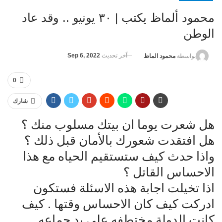
محمود ألماظ يكتب | ٣٠ يونيو .. وقد عاد
الوطن
آخر تحديث
Sep 6, 2022
بواسطة
محمود الماظ
0
شارك
هل شعرت يوما ان بيتك مسلوب منك ؟
هل افتقدت شعورك بالأمان قبل ذلك ؟
واذا حدث كيف ستستقيم الحياه مع هذا
الاحساس القاتل ؟
اذا تخيلت اجابة هذه الاسئلة فستكون
ادركت كيف كان الاحساس وقتها . كيف
كانت الدولة مختطفه على يد جماعه