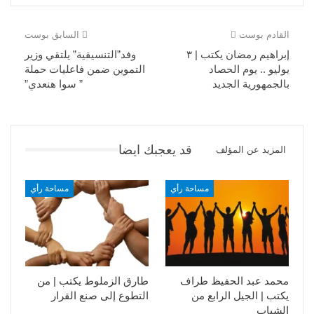
القادم بوست
السابق بوست
إبراهيم رمضان يكتب | ٣
وفد”التنسيقية” يلتقي وزير
يوليو .. يوم الحصاد
التموين ضمن فاعليات حملة
بالجمهورية الجديد
” سوا هنعدي”
قد يعجبك ايضا
المزيد عن المؤلف
مساحة رأي
مساحة رأي
محمد عبد الحفيظ طراف
طارق الزملوط يكتب | من
يكتب | الجيل الرابع من
التطوع إلى صنع القرار
الشباب