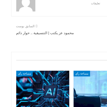
تعليقات
السابق بوست
محمود عز يكتب | التنسيقية .. حوار دائم
مساحة رأي
مساحة رأي