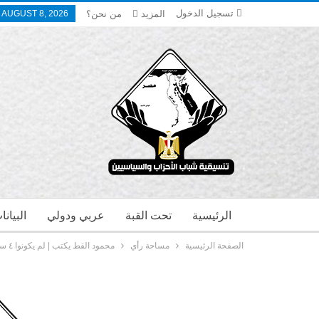
تسجيل الدخول
المزيد
من نحن؟
 AUGUST 8, 2026
الرئيسية
تحت القبة
عربي ودولي
البيان
الصفحة الرئيسية
مساحة رأي
محمود القط يكتب | لم يكونوا ٤ سنوات إنما كانوا ١٤٦٠ يوم