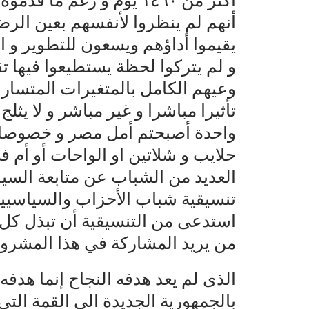
أكثر من ١٤٦٠ يوم و رغم م
أنهم لم ينظروا لأنفسهم بعين الرضا
يقيموا أداؤهم ويسعون للتطوير و ا
و لم يتركوا لحظة يستطيعوا فيها تق
وعيهم الكامل بالمتغيرات المتسارع
تأثيرا مباشرا و غير مباشر و لا يثل
واحدة أصبحتم أمل مصر و خصوصا 
حلايب و شلاتين او الواحات أو أم
العديد من الشباب عن متابعة السي
تنسيقية شباب الأحزاب والسياسيين
استدعى من التنسيقية أن تبذل كل 
من يريد المشاركة في هذا المشرو
الذى لم يعد هدفه النجاح إنما هدف
بالجمهورية الجديدة الى القمة الت