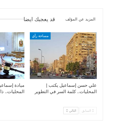
قد يعجبك ايضا
المزيد عن المؤلف
مساحة رأي
علي حسن إسماعيل يكتب |
ميادة إسماعي
المحليات.. كلمة السر في التطوير​
المحليات.. ذاك
السابق
التالي