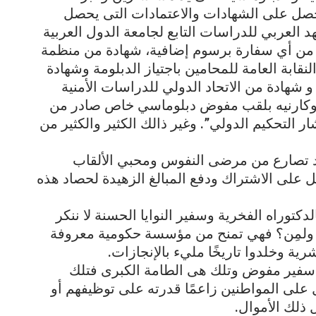
صل على الشهادات والاعتمادات التى يحصل
د العربي للدراسات التابع لجامعة الدول العربية
ا من أي سفارة برسوم إضافية، شهادة من منظمة
لنقابة العامة للمحامين باجتياز الدبلومة وشهادة
و شهادة من الاتحاد الدولي للدراسات الأمنية
يا. وكارنيه بلقب مفوض دبلوماسي خاص صادر من
 التحكيم الدولي”. وغير ذالك الكثير والكثير من
ود تصارع من مرضى النفوس ومحبي الألقاب
 على الاشتراك ودفع المبالغ الزهيدة لحصاد هذه
لدكتوراه الفخرية وسفير النوايا الحسنة لا ننكر
َن ولمِن؟ فهي تمنح من مؤسسة حكومية معروفة
رية وخلدوا تاريخًا مليء بالإنجازات.
سفير مفوض وتلك هى الطامة الكبرى فتلك
 على المواطنين زاعمًا قدرته على توظيفهم أو
ذلك الأموال.