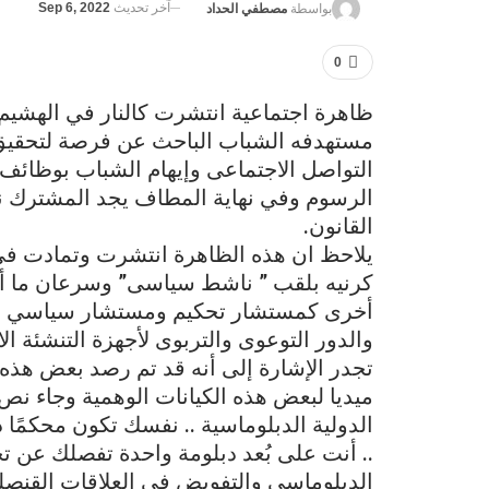
آخر تحديث
Sep 6, 2022
بواسطة
مصطفي الحداد
0
ظاهرة اجتماعية انتشرت كالنار في الهشيم 
مستهدفه الشباب الباحث عن فرصة لتحقيق ذ
التواصل الاجتماعى وإيهام الشباب بوظائف 
الرسوم وفي نهاية المطاف يجد المشترك 
القانون.
كرنيه بلقب ” ناشط سياسى” وسرعان ما أنت
أخرى كمستشار تحكيم ومستشار سياسي …. 
والدور التوعوى والتربوى لأجهزة التنشئة الا
تجدر الإشارة إلى أنه قد تم رصد بعض هذه
ميديا لبعض هذه الكيانات الوهمية وجاء نص 
الدولية الدبلوماسية .. نفسك تكون محكمًا
.. أنت على بُعد دبلومة واحدة تفصلك عن تح
الدبلوماسي والتفويض في العلاقات القنصل