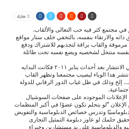
شارك
في مجتمع كثر فيه حب التعالى والألقاب.
اته والارتقاء بنفسه، بالتخفي خلف ستار مواقع
مرموقة والقاب براقة لتجذبهم للاشتراك ودفع
نفسه منتحل لشخصيه ويضع نفسه تحت طائلة
يلاحظ ان هذه الظاهرة انتشرت وتمادت في الانتشار بعد أحداث يناير ٢٠١١ فكانت البدايه
شر هذا الوباء ليصيب مجتمعنا وتظهر القاب
إلخ وذلك في ظل غياب الدور الرقابي للدولة
جتماعية.
 الإعلانات الموجوده على صفحات السوشيال
الإعلان “لو بتحلم تكون عضوًا في أكبر المنظمات
 دبلوماسيًا وتدرس خصائص الدبلوماسية والتفويض
قيق حلمك لو عاوز دبلومة التمثيل التجارى
يه والدبلوماسية على يد مستشارين وخبراء