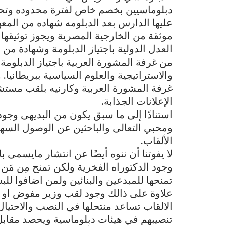
دبلوماسيين بخصم خاص لفترة محدوده وتح
عليها الدارس بعد الدبلومه شهاده من المعه
موثقة من الخارجية المصرية ويجوز توثيقه
العدل الدولية باجتياز الدبلومة وشهادة من ا
من غرفة المشورة العربية باجتياز الدبلومة 
والاستراتيجية والعلوم السياسية ببريطان
غرفة المشورة العربية وكارنيه بلقب مستشار
الإعلانات الجذابة.
استنادًا إلى ما سبق يكون من البديهى وج
ومحبي التعالى والباحثين عن الوصول السهل
الألقاب.
لا يفوتنا أن ننوه أيضًا عن انتشار مايسمى با
وجود الدكتوراه الفخرية ولكن تمنح مِن م
تمنحها للمبدعين والبنائين ولمن اضافوا للبش
علاوة على ذالك وجود لقب وزير مفوض او 
الالقاب تساعد منتحلها في النصب والاحتيال
تنصيبهم في هيئات دبلوماسية ويحصد مقابل 