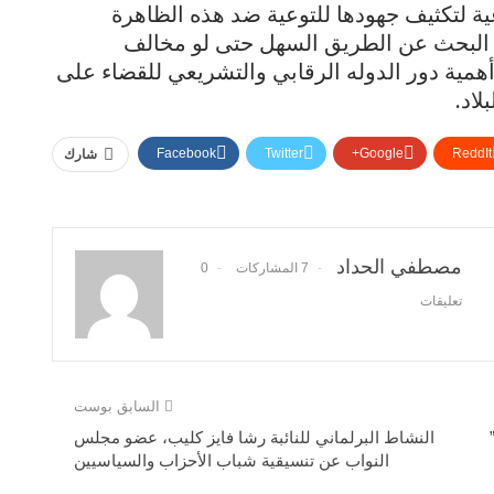
عية لتكثيف جهودها للتوعية ضد هذه الظاهرة
م البحث عن الطريق السهل حتى لو مخالف
 أهمية دور الدوله الرقابي والتشريعي للقضاء على
اد.
Facebook
Twitter
Google+
ReddIt
شارك
مصطفي الحداد
7 المشاركات
0
تعليقات
السابق بوست
النشاط البرلماني للنائبة رشا فايز كليب، عضو مجلس
النواب عن تنسيقية شباب الأحزاب والسياسيين