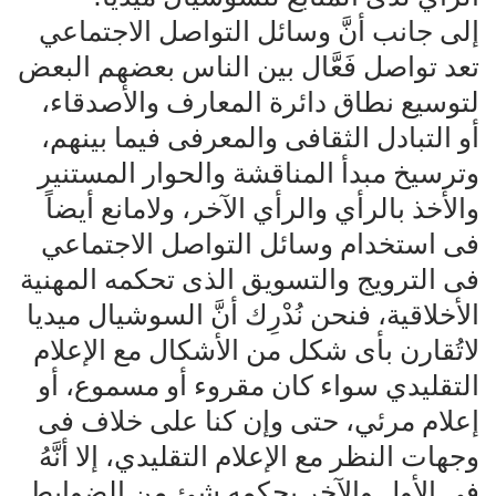
إلى جانب أنَّ وسائل التواصل الاجتماعي
تعد تواصل فَعَّال بين الناس بعضهم البعض
لتوسيع نطاق دائرة المعارف والأصدقاء،
أو التبادل الثقافى والمعرفى فيما بينهم،
وترسيخ مبدأ المناقشة والحوار المستنير
والأخذ بالرأي والرأي الآخر، ولامانع أيضاً
فى استخدام وسائل التواصل الاجتماعي
فى الترويج والتسويق الذى تحكمه المهنية
الأخلاقية، فنحن نُدْرِك أنَّ السوشيال ميديا
لاتُقارن بأى شكل من الأشكال مع الإعلام
التقليدي سواء كان مقروء أو مسموع، أو
إعلام مرئي، حتى وإن كنا على خلاف فى
وجهات النظر مع الإعلام التقليدي، إلا أنَّهُ
فى الأول والآخر يحكمه شئ من الضوابط