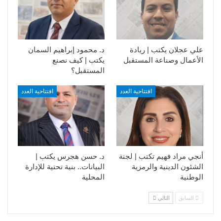
علي عجلان يكتب | ريادة
د. محمود إبراهيم السمان
الأعمال وصناعة المستقبل
يكتب | كيف نصنع
المستقبل؟
افتتاحية العدد
افتتاحية العدد
أنجي مراد فهيم تكتب | لجنة
د. حسن هجرس يكتب |
الشئون الدينية والرمزية
البيانات.. بنية تحتية للإدارة
الوطنية
المحلية
السابق
التالي