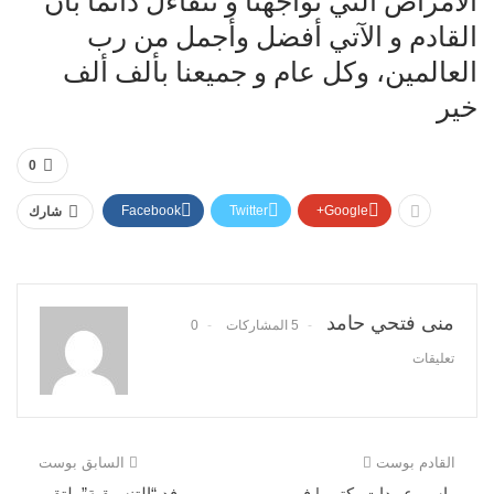
الأمراض التي تواجهنا و نتفاءل دائما بأن
القادم و الآتي أفضل وأجمل من رب
العالمين، وكل عام و جميعنا بألف ألف
خير
0
Facebook
Twitter
Google+
شارك
منى فتحي حامد
5 المشاركات
0
تعليقات
القادم بوست
السابق بوست
راسم عبيدات يكتب | في
وفد “التنسيقية” يلتقي