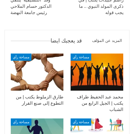
ذكرى المولد النبوي .. ما
الدكتور حسام الملاحي
يجب قوله
رئيس جامعة النهضة
قد يعجبك ايضا
المزيد عن المؤلف
مساحة رأي
مساحة رأي
محمد عبد الحفيظ طراف
طارق الزملوط يكتب | من
يكتب | الجيل الرابع من
التطوع إلى صنع القرار
الشباب
مساحة رأي
مساحة رأي