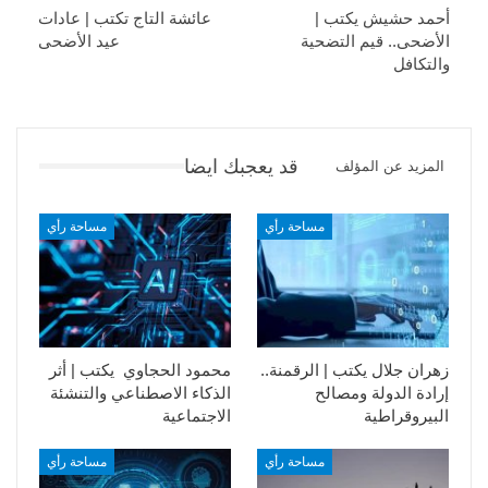
أحمد حشيش يكتب |
عائشة التاج تكتب | عادات
الأضحى.. قيم التضحية
عيد الأضحى
والتكافل
قد يعجبك ايضا
المزيد عن المؤلف
مساحة رأي
مساحة رأي
زهران جلال يكتب | الرقمنة..
محمود الحجاوي يكتب | أثر
إرادة الدولة ومصالح
الذكاء الاصطناعي والتنشئة
البيروقراطية
الاجتماعية
مساحة رأي
مساحة رأي