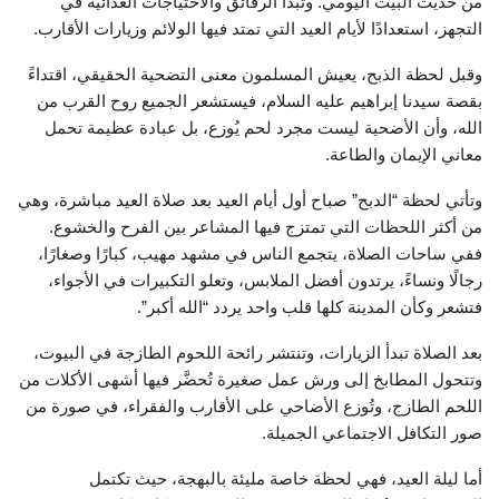
من حديث البيت اليومي. وتبدأ الرقائق والاحتياجات الغذائية في
التجهز، استعدادًا لأيام العيد التي تمتد فيها الولائم وزيارات الأقارب.
وقبل لحظة الذبح، يعيش المسلمون معنى التضحية الحقيقي، اقتداءً
بقصة سيدنا إبراهيم عليه السلام، فيستشعر الجميع روح القرب من
الله، وأن الأضحية ليست مجرد لحم يُوزع، بل عبادة عظيمة تحمل
معاني الإيمان والطاعة.
وتأتي لحظة “الدبح” صباح أول أيام العيد بعد صلاة العيد مباشرة، وهي
من أكثر اللحظات التي تمتزج فيها المشاعر بين الفرح والخشوع.
ففي ساحات الصلاة، يتجمع الناس في مشهد مهيب، كبارًا وصغارًا،
رجالًا ونساءً، يرتدون أفضل الملابس، وتعلو التكبيرات في الأجواء،
فتشعر وكأن المدينة كلها قلب واحد يردد “الله أكبر”.
بعد الصلاة تبدأ الزيارات، وتنتشر رائحة اللحوم الطازجة في البيوت،
وتتحول المطابخ إلى ورش عمل صغيرة تُحضَّر فيها أشهى الأكلات من
اللحم الطازج، وتُوزع الأضاحي على الأقارب والفقراء، في صورة من
صور التكافل الاجتماعي الجميلة.
أما ليلة العيد، فهي لحظة خاصة مليئة بالبهجة، حيث تكتمل