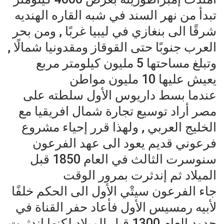
تبدأ من نهر السند في شبه القاره الهنديه
شرقًا الى بنغازي في ليبيا غربًا , ومن بحر
العرب جنوبًا حتى القوقاز ومقدونيا شمالًا ,
وتبلغ مساحتها 5 مليون كيلومتر مربع
يعيش عليها 10 مليون مواطن
عندما بسط داريوس الأول سلطته على
مصر أراد توسيع تجارة شمال افريقيا مع
الخليج العربي , ولهذا قرر إحياء مشروع
فرعوني قديم يعود الى عهد الفرعون
سنوسرت الثالث في العام 1850 قبل
الميلاد ثم إندثرت بمرور الوقت
جاء الفرعون سيتْي الأول الى الحكم خلفًا
لأبيه رمسيس الأول فأعاد حفر القناة في
حدود العام 1300 قبل الميلاد لكنها إندثرت