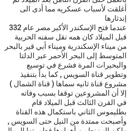
أغلقت لأسباب عسكريه مما أدى الى
إندثارها
عندما فتح الإسكندر الأكبر مصر عام 332
قبل الميلاد كان همه نقل سفنه الحربية
من ميناء الإسكندرية وميناء أبي قير بالبحر
المتوسط إلى البحر الأحمر عبر الدلتا
والبحيرات المرة فشرع في توسيع
وتطوير قناة السويس , كما بدأ بتنفيذ
مشروع قناة ثانيه سماها ( قناة الشمال )
إلا أن المشروعين توقفا بسبب وفاته
في القرن الثالث قبل الميلاد قام
بطليموس الثاني باستكمال هذه القناة
وأصبحت ممتدة من النيل حتى السويس ,
ولكن البيزنطيين أهملوها فطمرتها الرمال