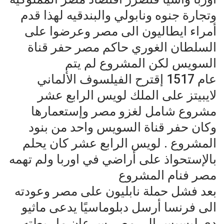
وتجارة جنوه ونابولي والبندقيه لهذا قدم
أمراء ايطاليون الى مصر وعرضوا على
السلطان الغوري حاكم مصر حفر قناة
السويس لكن المشروع لم يتم
عام 1517 إقترح الفيلسوف الألماني
لايبيتز على الملك لويس الرابع عشر
مشروع شامل لغزو مصر وإستعمارها
وكان حفر قناة السويس واحد من بنود
المشروع . لويس الرابع عشر كان يحلم
بالإستحواذ على أراضي في اوربا ولم تهمه
مصر فنام المشروع
بعد فشل حملة نابليون على مصر وعودته
الى فرنسا أرسل دبلوماسيًا يدعى ماثيو
دي ليسبس الى مصر سرعان ما ربطته