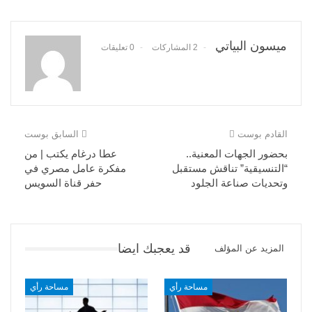
ميسون البياتي
2 المشاركات
0 تعليقات
القادم بوست
السابق بوست
بحضور الجهات المعنية..
عطا درغام يكتب | من
“التنسيقية” تناقش مستقبل
مفكرة عامل مصري في
وتحديات صناعة الجلود
حفر قناة السويس
قد يعجبك ايضا
المزيد عن المؤلف
مساحة رأي
مساحة رأي