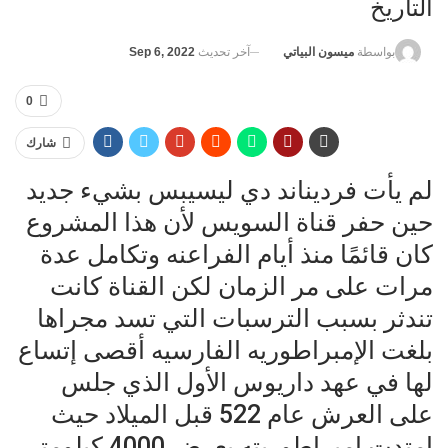
التاريخ
آخر تحديث
Sep 6, 2022
بواسطة
ميسون البياتي
0
شارك
لم يأت فرديناند دي ليسيبس بشيء جديد
حين حفر قناة السويس لأن هذا المشروع
كان قائمًا منذ أيام الفراعنه وتكامل عدة
مرات على مر الزمان لكن القناة كانت
تندثر بسبب الترسبات التي تسد مجراها
بلغت الإمبراطوريه الفارسيه أقصى إتساع
لها في عهد داريوس الأول الذي جلس
على العرش عام 522 قبل الميلاد حيث
امتدت إمبراطوريته بعرض 4000 كيلومتر