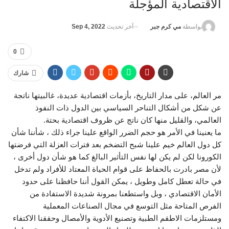
الاقتصادية المؤجلة
آخر تحديث
Sep 4, 2022
بواسطة
مي كرم جبر
0
شارك
مر العالم، على مدار التاريخ، بأزمات اقتصادية عديدة، غالبيتها ناتجة
عن شكل من أشكال التناحر السياسي بين الدول ذات النفوذ
العالمي، والقليل منها كان ناتج عن ظروف اقتصادية بحتة.
ما يعنينا في الأمر هو حجم الضرر الواقع علينا جراء ذلك ، شأننا شأن
كل دول العالم خيم علينا شبح التضخم بعد فترات العزلة التي فرضتها
الكورونا لكن لم يكن لها نفس التأثير البالغ كما هو شأن دول أخرى ،
لأن مصر بادرت بالحفاظ على قوام الحياة المعتاد للأفراد ولم تدخل
في حالة تعطل كامل وطويل ، يمكن القول أننا حافظنا على حدود
الأمان الاقتصادي ، وبل واستطعنا بمرونة شديدة الاستفادة من
الفرص المتاحة مثل التوسع في مجال الصناعات المعملية
ومستلزمات الاطقم الطبية وتصنيع الأدوية والأمصال وحققنا الاكتفاء