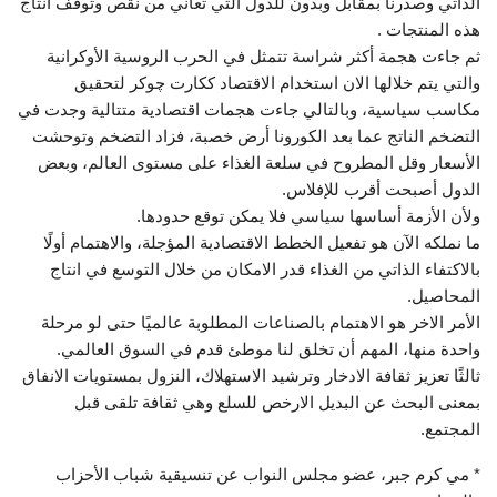
الذاتي وصدرنا بمقابل وبدون للدول التي تعاني من نقص وتوقف انتاج
هذه المنتجات .
ثم جاءت هجمة أكثر شراسة تتمثل في الحرب الروسية الأوكرانية
والتي يتم خلالها الان استخدام الاقتصاد ككارت چوكر لتحقيق
مكاسب سياسية، وبالتالي جاءت هجمات اقتصادية متتالية وجدت في
التضخم الناتج عما بعد الكورونا أرض خصبة، فزاد التضخم وتوحشت
الأسعار وقل المطروح في سلعة الغذاء على مستوى العالم، وبعض
الدول أصبحت أقرب للإفلاس.
ولأن الأزمة أساسها سياسي فلا يمكن توقع حدودها.
ما نملكه الآن هو تفعيل الخطط الاقتصادية المؤجلة، والاهتمام أولًا
بالاكتفاء الذاتي من الغذاء قدر الامكان من خلال التوسع في انتاج
المحاصيل.
الأمر الاخر هو الاهتمام بالصناعات المطلوبة عالميًا حتى لو مرحلة
واحدة منها، المهم أن تخلق لنا موطئ قدم في السوق العالمي.
ثالثًا تعزيز ثقافة الادخار وترشيد الاستهلاك، النزول بمستويات الانفاق
بمعنى البحث عن البديل الارخص للسلع وهي ثقافة تلقى قبل
المجتمع.
* مي كرم جبر، عضو مجلس النواب عن تنسيقية شباب الأحزاب