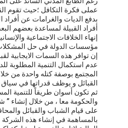
رغم الطابع المدني السائد على الم
عملى فكرة التكافل ؛حيث تقوم القب
بدفع الديات والغرامات عن أفراد ا
أفراد القبيلة لمساعدة بعضهم البع
إنهاء الخلافات الاجتماعية والإنساني
مؤسسات الدولة في حل المشكلات 
إن توافر هذه السمات الايجابية ل
عدم استكمال التنمية المطلوبة للدو
المجتمع بوصفة كتله واحدة من خل
القبائل و يوظف قدراتها في سياق ي
ثم تكون أسوان طريقاً للتنمية المس
والحكومة معا ، من خلال إنشاء ” 
على قيام الشباب والقبائل والمح
بالمساهمة في إنشاء هذه الشركة 