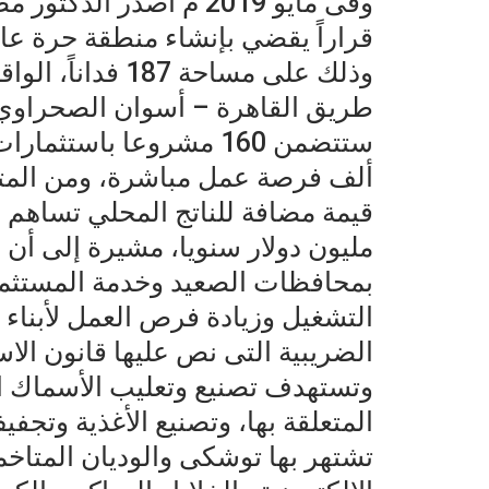
وفى مايو 2019 م أصدر 
قراراً يقضي بإنشاء منطقة حرة عا
وذلك على مساحة 7
طريق القاهرة – أسوان الصحراوي 
مليون دولار سنويا، مشيرة إلى أن 
بمحافظات الصعيد وخدمة المستثمري
التشغيل وزيادة فرص العمل لأبناء 
الضريبية التى نص عليها قانون الاس
وتستهدف تصنيع وتعليب الأسماك ال
المتعلقة بها، وتصنيع الأغذية وتجف
تشتهر بها توشكى والوديان المتاخمة