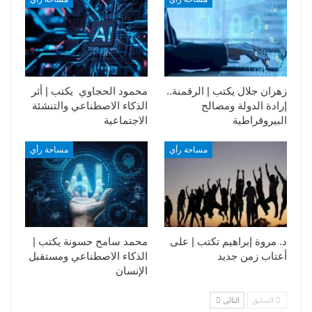
زهران جلال يكتب | الرقمنة..
محمود الحجاوي يكتب | أثر
إرادة الدولة ومصالح
الذكاء الاصطناعي والتنشئة
البيروقراطية
الاجتماعية
مساحة رأي
مساحة رأي
د. مروة إبراهيم تكتب | على
محمد سامح حسونة يكتب |
أعتاب زمن جديد
الذكاء الاصطناعي ومستقبل
الإنسان
السابق
التالي