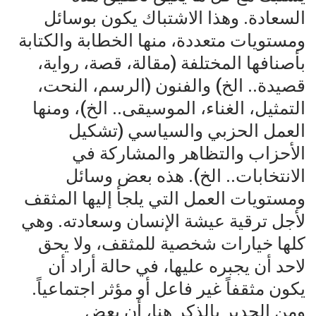
السعادة. وهذا الاشتباك يكون بوسائل
ومستويات متعددة، منها الخطابة والكتابة
بأصنافها المختلفة (مقالة، قصة، رواية،
قصيدة.. الخ) والفنون (الرسم، النحت،
التمثيل، الغناء، الموسيقى.. الخ)، ومنها
العمل الحزبي والسياسي (تشكيل
الأحزاب والتظاهر والمشاركة في
الانتخابات.. الخ). هذه بعض وسائل
ومستويات العمل التي يلجأ إليها المثقف
لأجل ترقية عيشة الإنسان وسعادته. وهي
كلها خيارات شخصية للمثقف، ولا يحق
لاحد أن يجبره عليها، في حالة أراد أن
يكون مثقفاً غير فاعل أو مؤثر اجتماعياً.
ومن الجدير بالذكر هنا، أن بعض