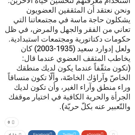
استخدام معرفتهم لتحسين حياة الآخرين.
ونحن نعتقد أن المثقفين العضويون
يشكلون حاجة ماسة في مجتمعاتنا التي
تعاني من الفقر والجهل والمرض، في ظل
حكومات دكتاتورية ومجتمعات استبدادية.
ولعل إدوارد سعيد (1935-2003) كان
يخاطب المثقف العضوي عندما قال:
(تكون مثقّفاً عندما يكون لديك منطقك
الخاصّ وآراؤك الخاصّة، وألّا تكون منساقاً
وراء منطق وآراء الغير، وأن تكون لديك
الجرأة والحرية الكافية في اختيار موقفك
والتّعبير عنه بكلّ حريّة).
0
Facebook
Twitter
Google+
شارك