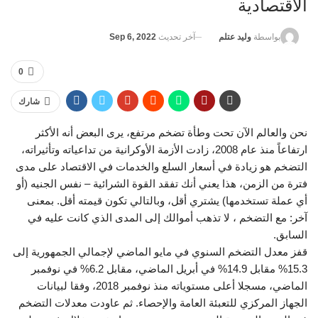
الاقتصادية
آخر تحديث
Sep 6, 2022
بواسطة
وليد عتلم
0
شارك
نحن والعالم الآن تحت وطأة تضخم مرتفع، يرى البعض أنه الأكثر
ارتفاعاً منذ عام 2008، زادت الأزمة الأوكرانية من تداعياته وتأثيراته،
التضخم هو زيادة في أسعار السلع والخدمات في الاقتصاد على مدى
فترة من الزمن، هذا يعني أنك تفقد القوة الشرائية – نفس الجنيه (أو
أي عملة تستخدمها) يشتري أقل، وبالتالي تكون قيمته أقل. بمعنى
آخر: مع التضخم ، لا تذهب أموالك إلى المدى الذي كانت عليه في
السابق.
قفز معدل التضخم السنوي في مايو الماضي لإجمالي الجمهورية إلى
15.3% مقابل 14.9% في أبريل الماضي، مقابل 6.2% في نوفمبر
الماضي، مسجلا أعلى مستوياته منذ نوفمبر 2018، وفقا لبيانات
الجهاز المركزي للتعبئة العامة والإحصاء. ثم عاودت معدلات التضخم