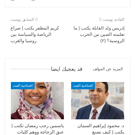
القادم بوست
السابق بوست
إدريس ولد القابلة يكتب | ما
كريم المظفر يكتب | صراع
تعلمته الصين من الحرب
الرياضة والسياسة بين
الروسية؟ (٢)
روسيا والغرب
قد يعجبك ايضا
المزيد عن المؤلف
افتتاحية العدد
افتتاحية العدد
د. محمود إبراهيم السمان
ياسمين رجب رمضان تكتب |
يكتب | كيف نصنع
عنق الزجاجة ووهم كليات