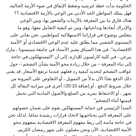
الحكومة بدأت خطة لترشيد وضغط الإنفاق في ضوء الأزمة الحالية،
فهل يملك المواطن الحد الأدنى من الوعي بالأزمة الاقتصادية ؟؟
هناك فارق ما بين المعرفة بالأزمات والشعور بها، وبين الوعي
والإدراك أبعادها وتداعياتها، ومن ثم كيفية التعامل معها، وهو ما
ينعكس بوضوح في قراراتنا الاستهلاكية كمواطنين. نحن نعاني على
المستوى الشعبي مما يطلق عليه عدم الوعي الاقتصادي أو “الأمية
الاقتصادية”، في هذا السياق يشير الأستاذ في جامعة مينيسوتا ، مارك
بيرجن ، في كلية كارلسون للإدارة، إلى أن “المستهلكون في حاجة
إلى بناء المعرفة – من خلال زيادة محو الأمية بشأن التضخم – حول
عواقب التضخم لتحديد كيفية رد فعلهم عندما ترتفع الأسعار. قد يعني
ذلك الدفع نقدًا الآن بدلاً من التمويل ، أو التفاوض على المرونة من
خلال شروط الدفع ، أو إضافة 10-20٪ أخرى في ميزانية البقالة كل
شهر ، أو الاحتفاظ بمزيد من السلع والأصول المادية التي تحمل
قيمتها أثناء التضخم”
المبدأ الرئيسي في حماية المستهلكين يقوم على ضمان حصولهم
على المعرفة التي يحتاجونها لاتخاذ قرارات رشيدة تمامًا، لذلك نحن
في حاجة ماسة إلى ربط مفهوم المعرفة الاقتصادية بمفهوم محو
الأمية الاقتصادية، الآن ونحن مقبلون على شهر رمضان الكريم،