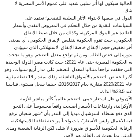
الحالية سيكون لها أثر سلبي شديد على عموم الأسر المصرية لا
شك.
الدول في سعيها لاحتواء الآثار السلبية للتضخم؛ تعتمد على
السياسات النقدية من خلال التحكم في المعروض النقدي وأسعار
الفائدة عبر البنوك المركزية، وكذلك من خلال ضبط الإنفاق
الحكومي، حيث تقوم الحكومة بتقليص الإنفاق الحكومي، أي بمعنى
أخر تخفيض حجم الإنفاق خاصة الإنفاق الاستهلاكي الذي سيؤدي
بدوره إلى خفض الطلب ومن ثم تراجع معدل التضخم. وهو ما نجحت
به الحكومة المصرية حتى عام 2021؛ حيث كانت مصر الدولة الوحيدة
التي حققت تراجعا متتاليا لمعدل التضخم على مدار أربع سنوات، وهو
أكبر انخفاض التضخم بالأسواق الناشئة، وذلك بمقدار 19 نقطة مئوية
عام 2020/2021 مقارنة بعام 2016/2017، حينما سجل مستوى قياسيا
عند 23.5% آنذاك.
الآن وفي ظل استعار حمى التضخم عالمياً كأثر مباشر للأزمة
الأوكرانية، وارتفاعات الأسعار أصبحت واقعاً محسوساً على النحو
الذي دفع نشطاء السوشيال ميديا إلى التندر بأن “شهر شعبان ترفع
فيه الأعمال وليس الأسعار”، بات واجباً مراجعة ثقافتنا الاستهلاكية،
الرقابة الحكومية للأسواق ضرورة لا شك، لكن الرقابة الشعبية ومدى
الوعي بما يحدث في العالم هو الأهم.