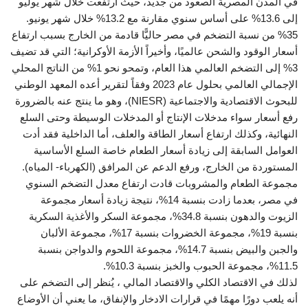
في المدن المصرية الصعود من جديد، حيث ارتفعت خلال شهر يوليو
إلى 13.6% على أساس سنوي مقارنة مع 13.2% خلال شهر يونيو.
35% من نسبة التضخم في مصر حاليًّا قادمة من الخارج بسبب ارتفاع
أسعار الوقود والشحن عالميًا، وأخيراً الأزمة الأوكرانية؛ التي قد تضيف
3% إلى التضخم العالمي هذا العام، وتمحو نحو 1% من الناتج المحلي
الإجمالي العالمي بحلول عام 2023 وفقاً لتقرير أعده المعهد الوطني
للبحوث الاقتصادية والاجتماعية (NIESR)، وهو ما ينتج عنه بالضرورة
رفع أسعار سواء مدخلات الإنتاج أو المدخلات الوسيطة وحتى السلع
النهائية، وكذلك ارتفاع أسعار الطاقة والعلف، أما الداخلية فقد أدت
العوامل السابقة إلى زيادة أسعار الطعام خاصة السلع الأساسية
المستوردة من الخارج، ورفع الدعم عن المرافق (الكهرباء- المياه).
مجموعة الطعام والمشروبات قادت ارتفاع معدل التضخم السنوي
في مصر، بعدما زادت بنسبة 14%، نتيجة زيادة أسعار مجموعة
الزيوت والدهون بنسبة 34.8%، مجموعة السكر والأغذية السكرية
بنسبة 19%، مجموعة الخضروات بنسبة 17%، مجموعة الألبان
والجبن والبيض بنسبة 14.7%، مجموعة اللحوم والدواجن بنسبة
11.5%، مجموعة الحبوب والخبز بنسبة 10.3%.
لذلك في الاقتصاد الكلي والاقتصاد المالي ، يُنظر إلى التضخم على
أنه يلعب دورًا مهمًا في قرارات الادخار والإنفاق، ما يعني أن الأوضاع