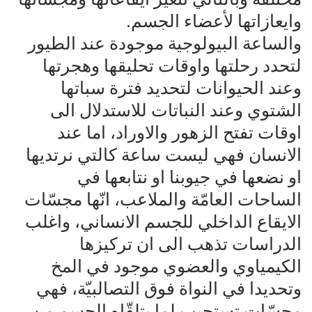
وايعازاتها لأعضاء الجسم.
والساعة البيولوجية موجودة عند الطيور
لتحدد رحلتها واوقات تحليقها وهجرتها
وعند الحيوانات لتحديد فترة سباتها
الشتوي وعند النباتات للاستدلال الى
اوقات تفتح الزهور والاوراد، اما عند
الانسان فهي ليست ساعة كالتي نرتديها
او نضعها في جيوبنا او نتابعها في
الساحات العامّة والملاعب، انّها مجسّات
الايقاع الداخلي للجسم الانساني، واغلب
الدراسات تذهب الى ان تركيزها
الكيمياوي والعضوي موجود في المخ
وتحديدا في النواة فوق التصالبيّة، فهي
مجسّات تستجيب لما يتلقّاه الجسم من