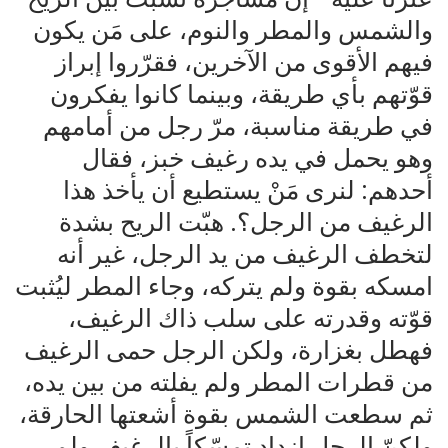
والشمس والمطر والنوم، على مَن يكون
فيهم الأقوى من الآخرين، فقرّروا إبراز
قوّتهم بأي طريقة، وبينما كانوا يفكرون
في طريقة مناسبة، مرّ رجل من أمامهم
وهو يحمل في يده رغيف خبز، فقال
أحدهم: لنرى مَنْ يستطيع أن يأخذ هذا
الرغيف من الرجل؟. هبّت الريح بشدة
لتخطف الرغيف من يد الرجل، غير أنه
امسكه بقوة ولم يتركه، وجاء المطر ليُثبت
قوّته وقدرته على سلب ذاك الرغيف،
فهطل بغزارة، ولكن الرجل حمى الرغيف
من قطرات المطر ولم يفلته من بين يده،
ثم سطعت الشمس بقوة أشعتها الحارقة،
ولكنّ الرجل ازداد تمسّكاً بالرغيف ولم