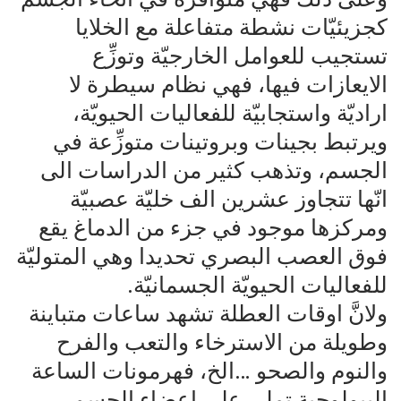
كجزيئيّات نشطة متفاعلة مع الخلايا
تستجيب للعوامل الخارجيّة وتوزِّع
الايعازات فيها، فهي نظام سيطرة لا
اراديّة واستجابيّة للفعاليات الحيويّة،
ويرتبط بجينات وبروتينات متوزِّعة في
الجسم، وتذهب كثير من الدراسات الى
انّها تتجاوز عشرين الف خليّة عصبيّة
ومركزها موجود في جزء من الدماغ يقع
فوق العصب البصري تحديدا وهي المتوليّة
للفعاليات الحيويّة الجسمانيّة.
ولانَّ اوقات العطلة تشهد ساعات متباينة
وطويلة من الاسترخاء والتعب والفرح
والنوم والصحو …الخ، فهرمونات الساعة
البيولوجية تملي على اعضاء الجسم