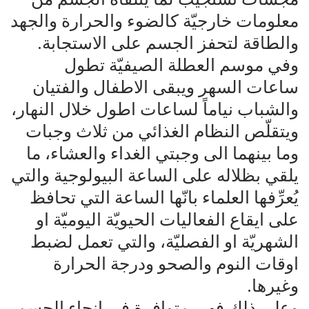
معلومات خارجيّة كالضوء والحرارة والجهد
والطاقة لتحفز الجسم على الاستجابة.
وفي موسم العطلة الصيفيّة تطول
ساعات السهر ويبقى الاطفال والفتيان
والشباب نياماً لساعات اطول خلال النهار،
ويتقلّص النظام الغذائي من ثلاث وجبات
وما بينهما الى وجبتي الغداء والعشاء، ما
يلقي بظلاله على الساعة البيولوجية والتي
يُعرِّفها العلماء بانّها الساعة التي تحافظ
على ايقاع الفعاليات الحيويّة اليوميّة او
الشهريّة او الفصليّة، والتي تعمل لضبط
اوقات النوم والصحو ودرجة الحرارة
وغيرها.
وعلى ذلك فهي متوافرة في انحاء الجسم