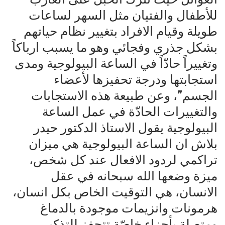
للأطفال والفتيان مثل السهر لساعات
طويلة وقيام الافراد بتغيير نظام حياتهم
بشكل جذري وفجائي وهو ما يسبب ارباكاً
وتغييراً حادّاً في الساعة البيولوجية ومدى
استجابتها ودرجة تحفيزها لأعضاء
الجسم”، وعن طبيعة هذه الاستجابات
والتغييرات الحادّة في عمل الساعة
البيولوجية يقول الاستاذ الدكتور حيدر
بلاش ان الساعة البيولوجية هي ميزان
تراكمي لردود الافعال عند كل شخص،
ميزة وضعها الله سبحانه في عقل
الانسان، هي التوقيت الخاص بكل انسان،
هرمونات وانزيمات موجودة بالدماغ
ومتصلة بأجزاء خاصّة تتحفز للتذكير