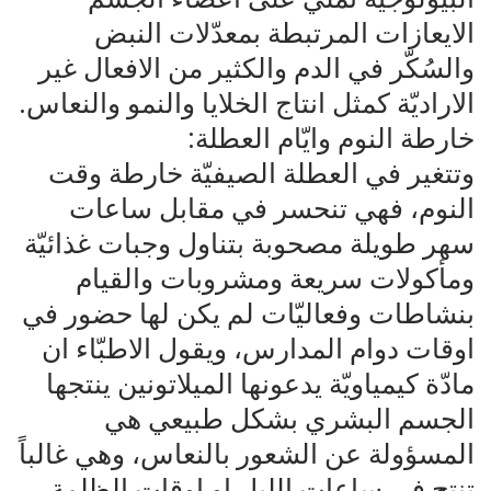
الايعازات المرتبطة بمعدّلات النبض
والسُكّر في الدم والكثير من الافعال غير
الاراديّة كمثل انتاج الخلايا والنمو والنعاس.
خارطة النوم وايّام العطلة:
وتتغير في العطلة الصيفيّة خارطة وقت
النوم، فهي تنحسر في مقابل ساعات
سهر طويلة مصحوبة بتناول وجبات غذائيّة
ومأكولات سريعة ومشروبات والقيام
بنشاطات وفعاليّات لم يكن لها حضور في
اوقات دوام المدارس، ويقول الاطبّاء ان
مادّة كيمياويّة يدعونها الميلاتونين ينتجها
الجسم البشري بشكل طبيعي هي
المسؤولة عن الشعور بالنعاس، وهي غالباً
تنتج في ساعات الليل او اوقات الظلمة،