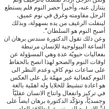
يتنازل عنه، وأخيراً حضر النوم فلم يستطع
الرجل مقاومته وغرق في نوم عميق،
لينفلت الرغيف من يده بسهولة، وبذلك
أصبح النوم هو السلطان”.
وعن ذلك تقول الدكتورة سندس برهان ان
الساعة البيولوجية للإنسان مرتبطة
بفعاليات حيويّة عدة وهي المسؤولة عن
اوقات النوم والصحو لهذا انصح بالحفاظ
على ساعات نوم كافٍ وعدم النظر الى
النوم كفعالية غير مهمّة بل على العكس
هو اعادة تنشيط للخلايا وله اهمّية بالغة
في تركيز وانفعال وانتاج الانسان عقليّاً
وجسديّاً، وتؤكّد الدكتورة برهان ايضاً على
إنَّ الاسابيع التي تسبق انطلاقة العام