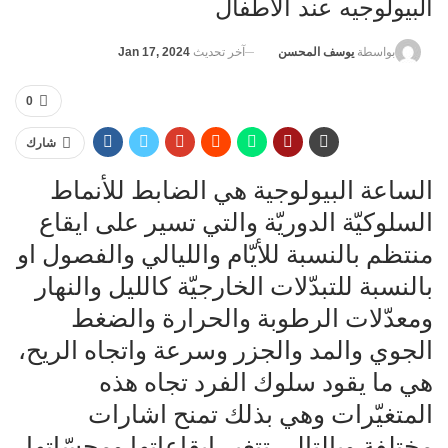
البيولوجيه عند الأطفال
آخر تحديث
Jan 17, 2024
بواسطة
يوسف المحسن
0
شارك
الساعة البيولوجية هي الضابط للأنماط
السلوكيّة الدوريّة والتي تسير على ايقاع
منتظم بالنسبة للأيّام والليالي والفصول او
بالنسبة للتبدّلات الخارجيّة كالليل والنهار
ومعدّلات الرطوبة والحرارة والضغط
الجوي والمد والجزر وسرعة واتجاه الريح،
هي ما يقود سلوك الفرد تجاه هذه
المتغيّرات وهي بذلك تمنح اشارات
مختلفة وبالتالي تتغير ايقاعاتها ومجسّاتها