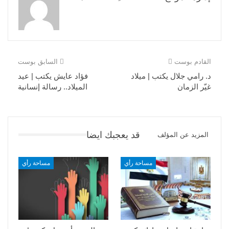
القادم بوست
السابق بوست
د. رامي جلال يكتب | ميلاد
فؤاد عايش يكتب | عيد
غيّر الزمان
الميلاد.. رسالة إنسانية
قد يعجبك ايضا
المزيد عن المؤلف
مساحة رأي
مساحة رأي