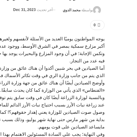
آخر تحديث
Dec 31, 2023
بواسطة
محمد الدوي
0
يوجه المواطنون يوميًا العديد من الأسئلة لأنفسهم ولغي
أكبر مزارع سمكية بمصر في الشرق الأوسط، ووجود عدد 
وتكمن الإجابة؛ في أن وجود المزارع والبحيرات يوجد بها
فيه عدد من التجار.
أما الصيادين في بحر شبين أكدوا أن هناك عائق من وزارة
الذي يتم من جانب وزارة الري في وقت تكاثر الأسماك في 
وأوضح الصيادين أيضًا أن هناك عائق من جهة وزارة الزر
«الفنطاس» الذي يأتي من الوزارة كما كان يحدث سابقًا.
وبالنسبة لوزارة الزراعة أيضًا كان في وقت سابق يتم توف
عند زراعة نبات الأرز بسبب احتياج نبات الأرز الدائم ل
وصول صوت الصيادين للوزارة يعني إهدار حقوقهم؟! كما أ
بداية من شهر مارس حتى نهاية شهر يوليو، وذلك بسبب تكا
مايساعد الصيادين على قوت يومهم.
وفي النهاية؛ يجب على السادة المسئولين الاهتمام بهذا ال