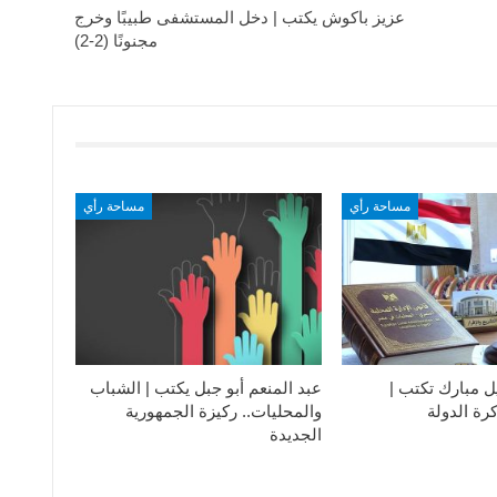
عزيز باكوش يكتب | دخل المستشفى طبيبًا وخرج
مجنونًا (2-2)
مساحة رأي
مساحة رأي
ل مبارك تكتب |
عبد المنعم أبو جبل يكتب | الشباب
رة الدولة
والمحليات.. ركيزة الجمهورية
الجديدة