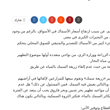
شارك
رهم، عن سبب ارتفاع أسعار الأسماك في الأسواق، بالرغم من وجود
من البحيرات الكبرى في مصر.
 جزء كبير من الأسماك للتصدير والمتبقي للسوق المحلي يتحكم
 الزراعة ووزارة الري، من نواحي متعددة أولها موضوع التطهير
مياه البحار.
اعة من حيث عدم إلقاء زريعة السمك بالمياه عن طريق
ير «زريعة سمك» وتقوم ببيعها للمزارعين لإلقائها في أراضيهم
لماء وبالتالي يعيش فيه السمك. فمن المسئول عن ذلك؟ هل عدم
ن مواعيد تطهير بحر شبين وبحر فاروق يجب أن يبتعد عن الفترة
ثر السمك بالماء، فتكثر الثروة السمكية، وبالتالي يكون هناك
قطاع وتوفير الأتي: