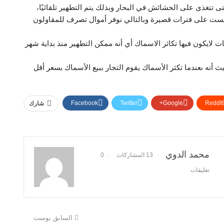
تتغذى على الحشائش في البحار وبذلك يتم التطهير تلقائيًا،
يست على فترات قصيرة وبالتالي نوفر أموال تصرف للمقاولون
ات لايكون فيها تكاثر الاسماك أي أنه ممكن التطهير منذ بداية شهر
ث أنه ىعندما تكثر الأسماك يقوم التجار ببيع الأسماك بسعر أقل
Facebook
Twitter
Google+
ReddIt
شارك
محمد الدوي
13 المشاركات
0
تعليقات
السابق بوست