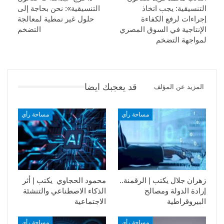
التنسيقية: يجب اتخاذ
التنسيقية»: نحن بحاجة إلى
إجراءات لرفع الكفاءة
حلول غير نمطية لمعالجة
الإنتاجية في السوق المصري
التضخم
لمواجهة التضخم
قد يعجبك ايضا
المزيد عن المؤلف
مساحة رأي
مساحة رأي
زهران جلال يكتب | الرقمنة..
محمود الحجاوي يكتب | أثر
إرادة الدولة ومصالح
الذكاء الاصطناعي والتنشئة
البيروقراطية
الاجتماعية
مساحة رأي
مساحة رأي