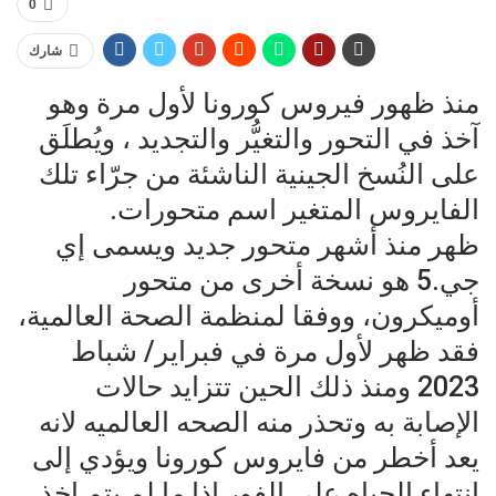
0
شارك
منذ ظهور فيروس كورونا لأول مرة وهو
آخذ في التحور والتغيُّر والتجديد ، ويُطلَق
على النُسخ الجينية الناشئة من جرّاء تلك
الفايروس المتغير اسم متحورات.
ظهر منذ أشهر متحور جديد ويسمى إي
جي.5 هو نسخة أخرى من متحور
أوميكرون، ووفقا لمنظمة الصحة العالمية،
فقد ظهر لأول مرة في فبراير/ شباط
2023 ومنذ ذلك الحين تتزايد حالات
الإصابة به وتحذر منه الصحه العالميه لانه
يعد أخطر من فايروس كورونا ويؤدي إلى
انتهاء الحياه على الفور اذا ما لم يتم اخذ