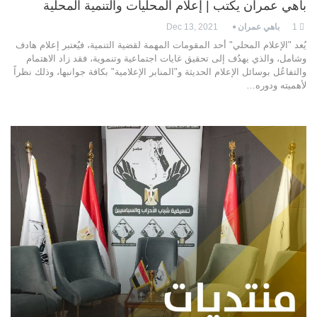
باهي عمران يكتب | إعلام المحليات والتنمية المحلية
1
باهي عمران
Dec 13, 2021
يُعد "الإعلام المحلي" أحد المقومات المهمة لقضية التنمية، فيُعتبر إعلام هادف
وشامل، والذي يهدُف إلى تحقيق غايات اجتماعية وتنموية، فقد زاد الاهتمام
والتفاعُل بوسائل الإعلام الحديثة و"المنابر الإعلامية" بكافة جوانبها، وذلك نظراً
لأهميته ودوره…