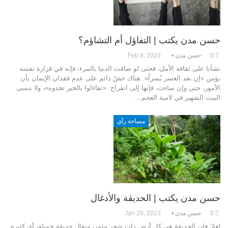
حسن مدن يكتب | التفاؤل أم التشاؤم؟
0
حسن مدن
Feb 8, 2023
نشأنا على ثقافة الأمل، فحتى لو ضاقت الدنيا بالمرء، فإنه في قرارة نفسه
يؤمن «إن بعد العسر يُسراً». هناك حضّ دائم على عدم فقدان الإيمان بأن
الأمور، حتى وإن ساءت، فإنها إلى انفراج: «تفاءلوا بالخير تجدوه»، ولا ننسى
البيت الشهير في لامية العجم…
مساحة رأي
حسن مدن يكتب | الحديقة والأدغال
0
حسن مدن
Jan 26, 2023
لغةً؛ فإن الحديقة هي كل أرض ذات شجر مثمر، ويقال حديقة خميلة، أي كثيرة