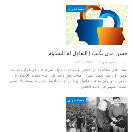
مساحة رأي
حسن مدن يكتب | التفاؤل أم التشاؤم
0
حسن مدن
Dec 2, 2023
نشأنا على ثقافة الأمل، فحتى لو ضاقت الدنيا بالمرء، فإنه في قرارة نفسه
يؤمن «إن بعد العسر يُسراً». هناك حضّ دائم على عدم فقدان الإيمان بأن
الأمور، حتى وإن ساءت، فإنها إلى انفراج: «تفاءلوا بالخير تجدوه»، ولا ننسى
البيت الشهير في لامية العجم…
مساحة رأي