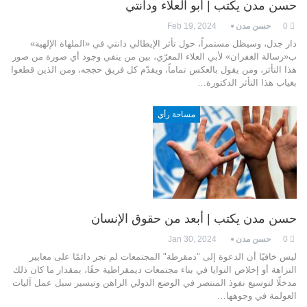
حسن مدن يكتب | أبو العلاء ودانتي
0
حسن مدن
Feb 19, 2024
دار جدل، وسيظل مستمراً، حول تأثر الإيطالي دانتي في «الملهاة الإلهية»
ب«رسالة الغفران» لأبي العلاء المعرّي، بين من ينفي وجود أي صورة من صور
هذا التأثر، ومن يقول بالعكس تماماً، ويقدّم كل فريق حججه، ومن الذين قطعوا
بغياب هذا التأثر الدكتورة…
مساحة رأي
حسن مدن يكتب | أبعد من حقوق الإنسان
0
حسن مدن
Jan 30, 2024
ليس خافيًا أن الدعوة إلى "دمقرطة" المجتمعات لم تجر دائمًا على معايير
النزاهة أو إخلاص النوايا في بناء مجتمعات ديمقراطية حقًا، بمقدار ما كان ذلك
مدخلًا لتوسيع نفوذ المنتصر في الوضع الدولي الراهن وتيسير سبل عمل آليات
العولمة في وجوهها…