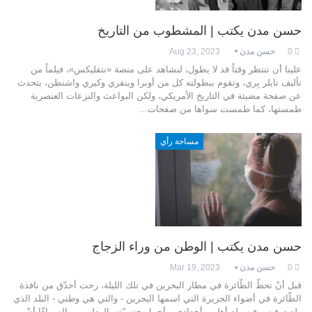
حسن مدن يكتب | المشطوب من التاريخ
0
حسن مدن
Aug 23, 2023
علينا أن ننتظر وقتاً قد لا يطول، لنشاهد على منصة «نتفليكس»، فيلماً من
تأليف تايلر بِري، وتقوم ببطولته كل من أوبرا وينفري وكيري واشنطن، يتحدث
عن صفحة مضيئة في التاريخ الأمريكي، ولكن البواعث والنزعات العنصرية
طمستها، كما طمست سواها من صفحات…
مساحة رأي
حسن مدن يكتب | الوطن من وراء الزجاج
0
حسن مدن
Mar 19, 2023
قبل أنْ تحطّ الطّائرة في مطار البحرين في تلك الليلة، رحت أحدّق من نافذة
الطّائرة في أضواء الجزيرة التي اسمها البحرين - والتي هي وطني - البلد الذي
ولدت فيه، وفيه ولد أهلي وأجدادي، وأحمل جنسيّته. الوطن من السماءّ! أنْ