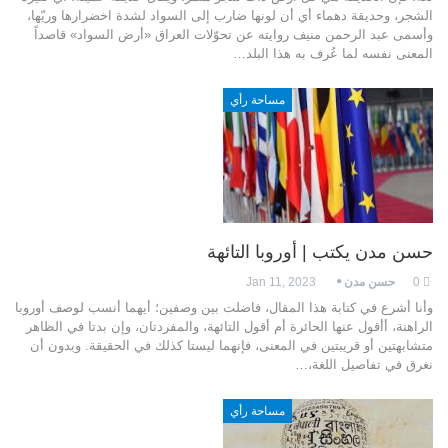
الشجر، وحديقة دهماء أي أن لونها ضارب إلى السواد لشدة اخضرارها وريّها،
وأسمى عبد الرحمن منيف روايته عن تحوّلات العراق «أرض السواد» قاصداً
المعنى نفسه لما عُرف به هذا البلد…
مساحة رأي
حسن مدن يكتب | أوروبا التائهة
0
حسن مدن
Jan 11, 2023
وأنا أشرع في كتابة هذا المقال، فاضلت بين وصفين؛ أيهما أنسب لوصف أوروبا
الراهنة، أأقول عنها الحائرة أم أقول التائهة، والمفردتان، وإن بدتا في الظاهر
متشابهتين أو قريبتين في المعنى، فإنهما ليستا كذلك في الحقيقة. وبدون أن
نغرق في تفاصيل اللغة،…
مساحة رأي