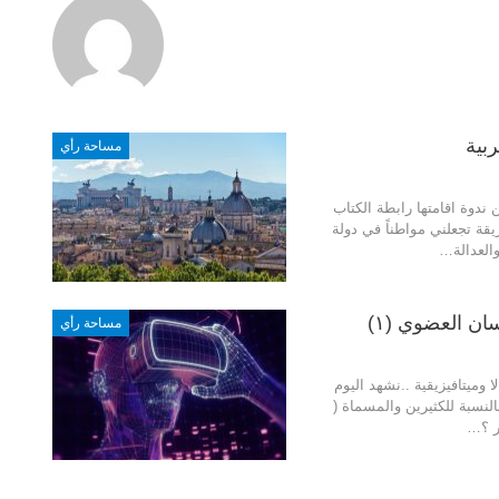
بية
مساحة رأي
 ندوة اقامتها رابطة الكتاب
يقة تجعلني مواطناً في دولة
العدالة…
ان العضوي (١)
مساحة رأي
 وميتافيزيقية ..نشهد اليوم
النسبة للكثيرين والمسماة (
ر ؟…