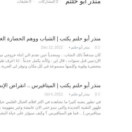
منذر أبو حلتم
2 المشاركات
0 تعليقات
منذر أبو حلتم يكتب | الشباب ووهم الحضارة الغر
0
منذر أبو حلتم
Dec 12, 2022
كان مندفعاً ذلك الشاب .. ومتحدياً حين تقدم الي اثناء خروجي من
الاردنيين قبل سنوات ، قال لي : وكأنه يكمل حديثاً : انا اعرف طر
متحضرة وقوية وكلمتها مسموعة في كل مكان وتوفر لي الحرية و
منذر أبو حلتم يكتب | الميتافيرس .. انقراض الإنس
0
منذر أبو حلتم
Oct 4, 2022
في تطور يشبه كثيرا ما نشاهده في اكثر افلام الخيال العلمي خيالا
ظهور التقنية الجديدة والتي تبدو حتى الان غامضة وغير مفهومة ب
ميتافيرس ) .. فما هو الميتافيرس ؟ وكيف سيؤثر على حياة البش