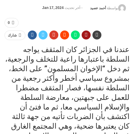
آخر تحديث
Jan 17, 2024
بواسطة
أحمد عصيد
0
شارك
عندنا في الجزائر كان المثقف يواجه
السلطة باعتبارها راعية للتخلف والرجعية،
ثم دخل “الإخوان المسلمون” على الخط،
بمشروع سياسي أخطر وأكثر رجعية من
السلطة نفسها، فصار المثقف مضطرا
للعمل على جبهتين، معارضة السلطة
والإسلام السياسي معا، ثم ما فتئ أن
اكتشف بأن الضربات تأتيه من جهة ثالثة
كان يعتبرها ضحية، وهي المجتمع الغارق