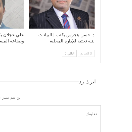
د. حسن هجرس يكتب | البيانات..
علي عجلان يكت
بنية تحتية للإدارة المحلية
وصناعة المست
السابق
التالي
اترك رد
لن يتم نشر ع