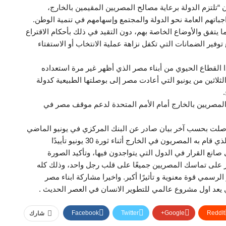
والتي تنص على أن “تلتزم الدولة برعاية مصالح المصريين المقيمين بالخارج،
جباتهم العامة نحو الدولة والمجتمع وإسهامهم في تنمية الوطن.
ا يتفق والأوضاع الخاصة بهم، دون التقيد في ذلك بأحكام الاقتراع
 توفير الضمانات التي تكفل نزاهة عملية الانتخاب أو الاستفتاء
 القطاع الحيوي من أبناء مصر الذي أظهر غير مرة استعداده
لثلاثين من يونيو التي أعادت مصر إلى بوصلتها الطبيعية كدولة
المصريين بالخارج أمام الأمم المتحدة لدعم موقف مصر في
 وصلت بحسب آخر بيان صادر عن البنك المركزي في يونيو الماضي
(2017) إلى حوالي 12.6 مليار دولار، بالإضافة إلى الدور الذي قام به المصريون في الخارج أثناء ثورة 30 يونيو تأييدًا
انع القرار في الدول التي يتواجدون فيها، وتأكيد الصورة
 على تماسك المصريين جميعًا على قلب رجل واحد، وذلك كله
سمي قوة معنوية و تأثيرًا أكبر. واخيرا مشاركة ابناء مصر
 يعد اول مشروع عالمي للتطوير الانسان في العصر الحديث .
Facebook
Twitter
Google+
ReddIt
شارك