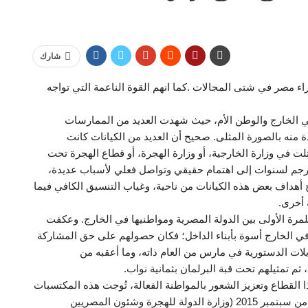
شارك
اء مصر في شتى المجالات .كما انهم القوة الناعمة التي تواجه
 الخارج والوطن الأم، حيث شهدت العديد من الممارسات
ة منه بالصورة المثلى. صحيح أن العديد من الكيانات كانت
ت في وزارة الخارجية، أو وزارة الهجرة، أو قطاع الهجرة تحت
 يترجم لسنوات إلى اهتمام حقيقي وتواصل فعلي لأسباب عديدة،
أهداف بعض هذه الكيانات من ناحية، وغياب التنسيق الكافي فيما
 أخرى.
ثقة الحقيقية، وللمرة الأولى بين الدولة المصرية ومواطنيها في الخارج. وعكفت
 الخارج أسوة بأبناء الداخل؛ فكان حصولهم على حق المشاركة
ديلات الدستورية في مارس من العام ذاته، وما أعقبه من
 القطاع وتعزيز الشعور بالمواطنة الفعالة، تُوجت هذه المكتسبات
بقرار إنشاء وزارة المصريين في الخارج في التاسع عشر من سبتمبر 2015 (وزارة الدولة للهجرة وشئون المصريين