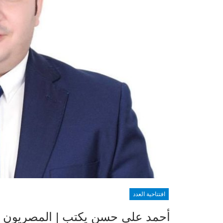
افتتاحية العدد
أحمد علي حسن يكتب | المصريون با