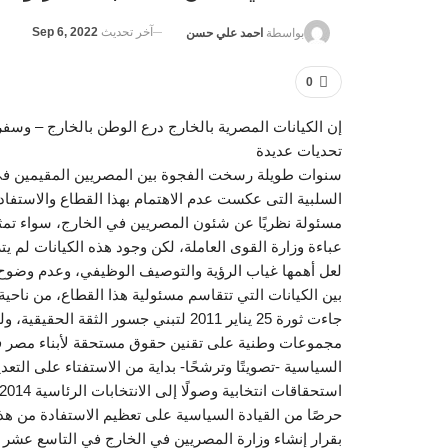
آخر تحديث
Sep 6, 2022
بواسطة
احمد علي حسن
0
إن الكيانات المصرية بالخارج درع الوطن بالخارج – وسفر
تحديات عديدة
سنوات طويلة رسخت الفجوة بين المصريين المقيمين في
السلبية التى عكست عدم الاهتمام بهذا القطاع والاستفاد
مسئولة نظريًا عن شئون المصريين في الخارج، سواء تمثل
عباءة وزارة القوى العاملة، لكن وجود هذه الكيانات لم
لعل أهمها غياب الرؤية والتوصيف الوظيفي، وعدم وضوح 
بين الكيانات التي تتقاسم مسئولية هذا القطاع، من ناحية
جاءت ثورة 25 يناير 2011 لتبني جسور ال
مجموعات وطنية على تقنين حقوق مستحقة لأبناء مصر في
السياسية -تصويتًا وترشحًا- بداية من الاستفتاء على التع
استحقاقات انتخابية وصولًا إلى الانتخابات الرئاسية 2014، ثم تمثيلهم تحت قبة البرلمان بثمانية نواب.
حرصًا من القيادة السياسية على تعظيم الاستفادة من هذا