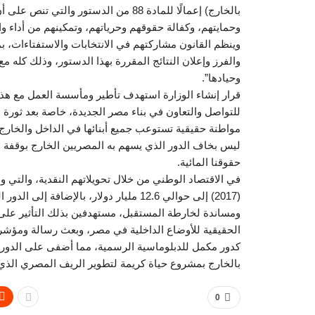
بالخارج) إعمالًا للمادة 88 من الدستور 
وحمايتهم، وكفالة حقوقهم وحرياتهم، وتمكينهم من أداء وا
وينظم القانون مشاركتهم في الانتخابات والاستفتاءات، بم
والفرز وإعلان النتائج المقررة بهذا الدستور، وذلك كله مع
وحيادها”.
قرار إنشاء الوزارة استهدف تأطير ومأسسة العمل مع هذا
للتواصل والتعاون في بناء مصر الجديدة، خاصة بعد ثورة ا
مواطنة حقيقية تستوعب جميع أبنائها في الداخل والخارج.
ليس بخاف الدور الذي يسهم به المصريين الخارج بوقفة 
حقوقنا المائية.
في الاقتصاد الوطني من خلال تحويلاتهم النقدية، والتي
ومساندة لخارطة المستقبل، مستهدفين بذلك التأثير على ص
الحقيقية للأوضاع الداخلية في مصر، وبعث رسالة ومؤشر
كدور مكمل للدبلوماسية الرسمية، مما أضفى على الدور الر
بالخارج بمشروع حياة كريمة لتطوير الريف المصري الذي
0