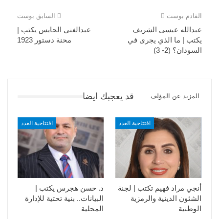
القادم بوست
السابق بوست
عبدالله عيسى الشريف
عبدالغني الحايس يكتب |
يكتب | ما الذي يجرى في
محنة دستور 1923
السودان؟ (2- 3)
قد يعجبك ايضا
المزيد عن المؤلف
افتتاحية العدد
افتتاحية العدد
أنجي مراد فهيم تكتب | لجنة
د. حسن هجرس يكتب |
الشئون الدينية والرمزية
البيانات.. بنية تحتية للإدارة
الوطنية
المحلية