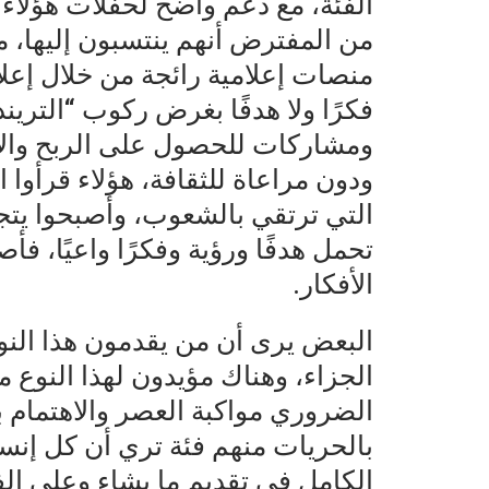
الفئة، مع دعم واضح لحفلات هؤلاء د
من المفترض أنهم ينتسبون إليها، م
منصات إعلامية رائجة من خلال إعل
فكرًا ولا هدفًا بغرض ركوب “التر
ومشاركات للحصول على الربح والأ
ودون مراعاة للثقافة، هؤلاء قرأوا 
التي ترتقي بالشعوب، وأصبحوا يتجه
تحمل هدفًا ورؤية وفكرًا واعيًا، 
الأفكار.
البعض يرى أن من يقدمون هذا الن
الجزاء، وهناك مؤيدون لهذا النوع 
الضروري مواكبة العصر والاهتمام به
بالحريات منهم فئة تري أن كل إنس
الكامل في تقديم ما يشاء وعلى الفر