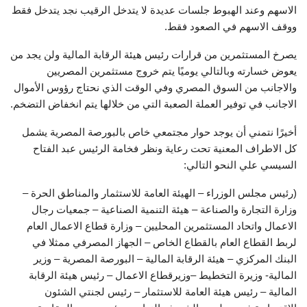
الاسهم وعند الهبوط جلسات عديدة لا يتدخل الرقيب نجد يتدخل فقط
ووقف الاسهم في الصعود فقط.
يصرخ المستثمرين من قرارات رئيس هيئة الرقابة المالية ولن يجد من
يعوض خسارته وبالتالي يوميًا يتم خروج مستثمرين المصريين
والاجانب من السوق المصري وفي الوقت الذي نحتاج رؤوس الأموال
الاجانب في توفير العملة الصعبة التي من خلالها يتم انخفاض التضخم.
أخيرًا نتمني أن يوجد حوار مجتمعي خاص بالبورصة المصرية يشمل
كل الاطراف المعنية تحت رعاية ونظر فخامة الرئيس عبد الفتاح
السيسي علي النحو التالي:
(رئيس مجلس الوزراء – الهيئة العامة للاستثمار والمناطق الحرة –
وزارة التجارة والصناعة – هيئة التنمية الصناعية – جمعيات رجال
الاعمال واتحاد المستثمرين المحليين – وزارة قطاع الاعمال العام
لربط القطاع العام بالقطاع الخاص – الجهاز المصرفي ممثلا في
البنك المركزي – هيئة الرقابة المالية – البورصة المصرية – وزير
المالية- وزيرة التخطيط –وزيرقطاع الاعمال – رئيس هيئة الرقابة
المالية – رئيس هيئة العامة للاستثمار – رئيس لجنتي الشئون