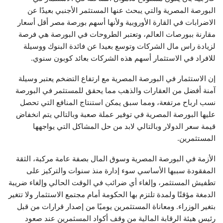
البورصة المصرية والتي يبحث عنها المستثمر الأجنبي بعيدًا عن
الاضرابات في القارة الأوروبية ولأنها أسهم بورصة مصر أقل أسعار
مقارنة ببورصات العالم، وتعتبر الطروحات في البورصة هي فرصة
لزيادة راس مال الشركات وتوسع بعيدا عن فائدة البنوك ووسيلة
للافراد في الاستثمار أسهم هذه الشركات بعائد كوبون سنوي.
إن الاستثمار في البورصة المصرية مع ارتفاع التضخم يعتبر وسيلة
آمنة أفضل من العقارات والذهب مما يحقق للمستثمر في البورصة
نسب ارباح مرتفعة، ومما سبق يمكن استنتاج المنافع التي تحصل
عليها البورصة المصرية في توفير عملة صعبة وبالتالي يتم انخفاض
قيمة سعر الدولار وبالتالي لابد من حل المشاكل التي يواجهها
المستثمرين.
الأزمة في البورصة المصرية وسوق المال بصفة عامة مركبة، الثقة
المفقودة سببها الأساسي سوء إدارة منذ سنوات والتركيز على
تطفيش المستثمر، وإلغاء أي ضرائب في الوقت الحالي وإلغاء ضريبة
الدمغة مؤقتًا ولمدة تلتزم بها الحكومة أمام مجتمع الاستثمار ولا تتغير
بتغير الوزراء. ومعاناة المستثمرين يوميًا من إصدار قرارات من قبل
رئيس هيئة الرقابة المالية من وقف أكواد المسثمرين عند صعود