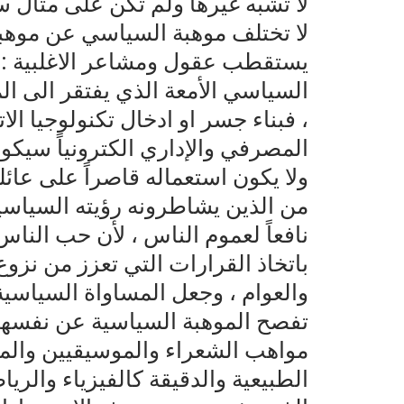
لا تشبه غيرها ولم تكن على مثال س
لا تختلف موهبة السياسي عن موهبة
يستقطب عقول ومشاعر الاغلبية : اذ
السياسي الأمعة الذي يفتقر الى ال
، فبناء جسر او ادخال تكنولوجيا ال
المصرفي والإداري الكترونياً سيكون
ولا يكون استعماله قاصراً على عائ
من الذين يشاطرونه رؤيته السياسي
نافعاً لعموم الناس ، لأن حب الناس
باتخاذ القرارات التي تعزز من نزو
والعوام ، وجعل المساواة السياسية 
تفصح الموهبة السياسية عن نفسها
مواهب الشعراء والموسيقيين والمط
الطبيعية والدقيقة كالفيزياء والريا