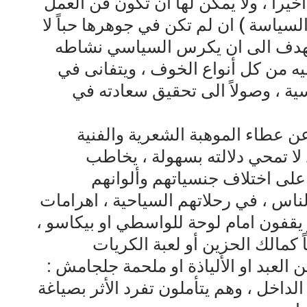
يراً ، ولا يمكن لها ان تكون فن العمل
لسياسة ) ان لم تكن في جوهرها حباً لا
 تهدف الى ان يكرس السياسي نشاطه
ه من كل أنواع الخوف ، ويتفانى في
اسية ، وصولاً الى تحقيق سعادته في
ن عطاء الموهبة الشعرية والفنية
 لا تمحي دلالته بسهولة ، يخاطب
على اختلاف جنسياتهم وألوانهم
لناس ، في رحلاتهم السياحية ، اهرامات
أو يقفون امام لوحة للواسطي او بيكاسو ،
ثاً كمالك الحزين أو لعبة الكريات
ن العبد او الألياذة او ملحمة جلجامش :
اخل ، وهم يتأملون تفرد الأثر بصياغة