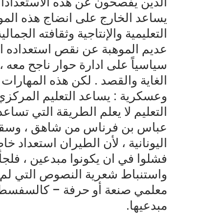
الذين يفصحون عن هذه الاستعدادات 
يساعد الخارج على انضاج هذه المو
التعليمية والإنتاجية وثقافته الجما
عديم الموهبة عن نقص استعداده ال
سياسياً على ادارة حوار ناجح معه 
الغاية والقصد . لكن هذه المهارات 
وعسكرية : يساعد التعليم المركزي 
التعليم لا يعلم الطريقة التي تسا
عباس بن فرناس من شاهق ، وسقط 
اليونانية ، لأن الطيران استعداد خاص
فشلوا في ان يكونوا مبدعين ، فلجأ
واستنباط شعرية النصوص التي لم تع
معلمي صنعة أو حرفة – كالسفسطائي
مبدعيها.