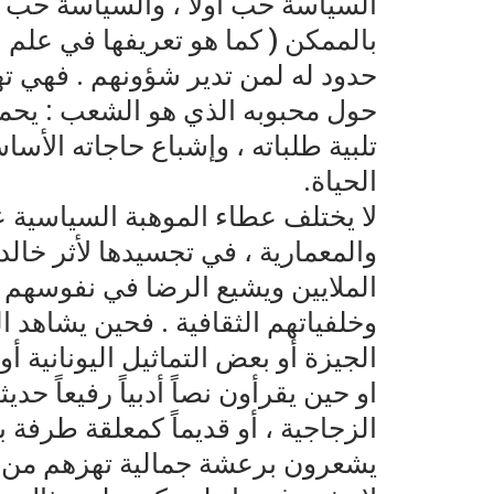
السياسة حب أولاً ، والسياسة حب أخ
بالممكن ( كما هو تعريفها في علم ا
حدود له لمن تدير شؤونهم . فهي
حول محبوبه الذي هو الشعب : يحمي
تلبية طلباته ، وإشباع حاجاته الأس
الحياة.
لا يختلف عطاء الموهبة السياسية ع
والمعمارية ، في تجسيدها لأثر خالد
الملايين ويشيع الرضا في نفوسهم 
وخلفياتهم الثقافية . فحين يشاهد ا
الجيزة أو بعض التماثيل اليونانية 
او حين يقرأون نصاً أدبياً رفيعاً حدي
الزجاجية ، أو قديماً كمعلقة طرفة ب
يشعرون برعشة جمالية تهزهم من الد