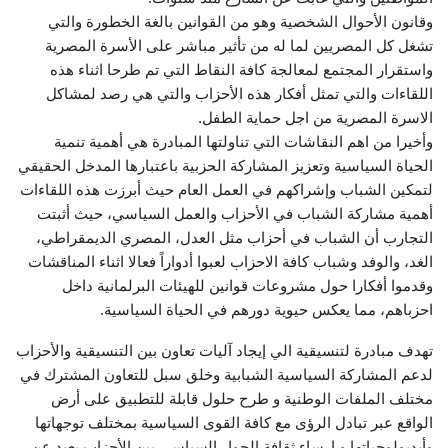
وقانون الأحوال الشخصية وهو من القوانين بالغة الخطورة والتي
تشغل كل المصريين لما له من تأثير مباشر على الأسرة المصرية
واستقرار المجتمع لمعالجة كافة النقاط التي تم طرحا اثناء هذه
اللقاءات والتي تمثل أفكار هذه الأحزاب والتي هي رصد لمشاكل
الاسرة المصرية من اجل حماية الطفل.
وأخيرا من اهم النقاشات التي تناولتها المبادرة هي أهمية تنمية
الحياة السياسية وتعزيز المشاركة الحزبية باعتبارها المدخل الحقيقي
لتمكين الشباب وإشراكهم في العمل العام حيث أبرزت هذه اللقاءات
أهمية مشاركة الشباب في الأحزاب والعمل السياسي، حيث أثبتت
التجارب أن الشباب في أحزاب مثل العدل، المصري الديمقراطي،
الغد، والوفد وشباب كافة الاحزاب لعبوا أدواراً فعالا اثناء المناقشات
وقدموا أفكارا حول مشروعات قوانين للهيئات البرلمانية داخل
احزباهم، مما يعكس حيوية دورهم في الحياة السياسية.
تهدف مبادرة لتنسيقية الي إيجاد آليات تعاون بين التنسيقية والأحزاب
لدعم المشاركة السياسية الشبابية وخلق سبل للتعاون المشترك في
مختلف الملفات الوطنية و طرح حلول قابلة للتطبيق على أرض
الواقع عبر تبادل الرؤى مع كافة القوى السياسية بمختلف توجهاتها
وأيديولوجياتها و إرساء ثقافة الحوار السياسي بين الأحزاب بعيد عن