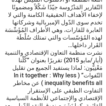
التّقارير المَدْرُوسة جيّدًا شَكْلاً ومضمونًا
لإخفاء الأهداف الحقيقية الكامنة والتي لا
تخدم سوى الدّول الإمبريالية وشركاتها
العابرة للقارات، وهي الأطراف المُؤَسِّسَة
لهذه المُؤسّسات والتي تمتلك سُلْطَة
القَرار داخلها…
نشرت منظمة التعاون الإقتصادي والتنمية
(أيار/مايو 2015) تقريرًا بعنوان “كُلّنا
مَعْنِيُّون: لماذا يستفيد الجميع من تقليل
التّفوات” ( In it together : Why less
inequality benefits all ) عن مخاطر
التفاوت الطبقي على الإستقرار
الإقتصادي والإجتماعي للأنظمة السياسية
القائمة، كما نَشَرَ صندوق النقد الدّولي بعد