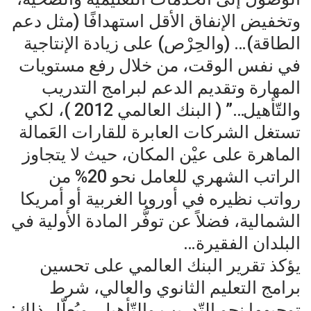
وتخفيض الإنفاق الأقل استهدافًا (مثل دعم
الطاقة)… (والحِرْص) على زيادة الإنتاجية
في نفس الوقت، من خلال رفع مستويات
المهارة وتقديم الدعم لبرامج التدريب
والتّأهيل…” ( البنك العالمي 2012 )، لكي
تستغل الشركات العابرة للقارات العَمالة
الماهرة على عيْن المكان، حيث لا يتجاوز
الراتب الشهري للعامل نحو 20% من
رواتب نظيره في أوروبا الغربية أو أمريكا
الشمالية، فضلاً عن توفُّر المادة الأولية في
البلدان الفقيرة…
يؤكذ تقرير البنك العالمي على تحسين
برامج التعليم الثانوي والعالي، شرط
توجيهها نحو التّدريب والتّأهيل، ويُعلّل ذلك: