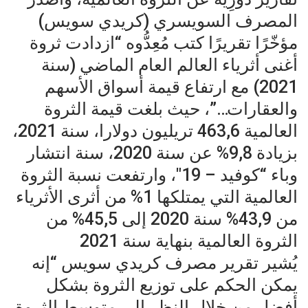
المصرف السويسري (كريدي سويس)
مؤخّرًا تقريرًا كتب مُعِدُّوه “ازدادت ثروة
أغنى أثرياء العالم العام الماضي (سنة
2021) مع ارتفاع قيمة أسواق الأسهم
والعقارات…”، حيث بلغت قيمة الثروة
العالمية 463,6 تريليون دولارا، سنة 2021،
بزيادة 9,8% عن سنة 2020، سنة انتشار
وباء “كوفيد – 19″، وارتفعت نسبة الثروة
العالمية التي يمتلكها 1% من أثرى الأثرياء
من 43,9% سنة 2020 إلى 45,5% من
الثروة العالمية بنهاية سنة 2021
يُشير تقرير مصرف كريدي سويس “إنه
يمكن الحكم على توزيع الثروة بشكل
أفضل من خلال النظر إلى متوسط الثروة