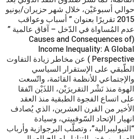
حوالي أسبوعَيْن، خلال شهر حزيران/يونيو
2015 تقريرًا بعنوان ” أسباب وعواقب
عدم المُساواة في الدّخل – آفاق عالمية ”
(Causes and Consequences of
Income Inequality: A Global
Perspective ) عن مخاطر زيادة التفاوت
الطّبقي على الإستقرار السياسي
والإجتماعي للأنظمة القائمة، واتّسعت
الهوة منذ نَشْر التقريرَيْن، اللذَيْن اتّفقا
على اتساع الفجوة الطبقية منذ العقد
الأخير من القرن العشرين، الذي يُصادف
انهيار الإتحاد السّوفييتي، وسيادة
“النيوليبرالية”، وتصلّب البرجوازية وأرباب
العمل، ورفض التنازل لصالح العمال