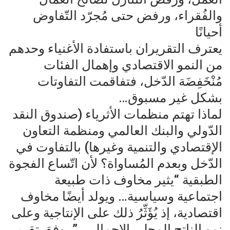
والفُقراء، ورفض حتى مُجرّد التّفاوض
أحيانًا
يعترف التقريران باستفادة الأغنياء وحدهم
من النمو الاقتصادي وإهمال الفئات
مُنْخَفِضَة الدّخل، فتفاقمت التفاوتات
بشكل غير مسبوق…
لماذا تهتم منظمات الأثرياء (صندوق النقد
الدّولي والبنك العالمي ومنظمة التعاون
الإقتصادي والتنمية وغيرها) بالتفاوت في
الدّخل وبعدم المُساواة؟ لأن اتّساع الفجوة
الطبقية “يثير مخاوف ذات طبيعة
اجتماعية وسياسية… ويولد أيضًا مخاوف
اقتصادية، إذ يُؤَثِّرُ ذلك على الإنتاجية وعلى
نمو الناتج المحلي الإجمالي…”، وفق تقرير