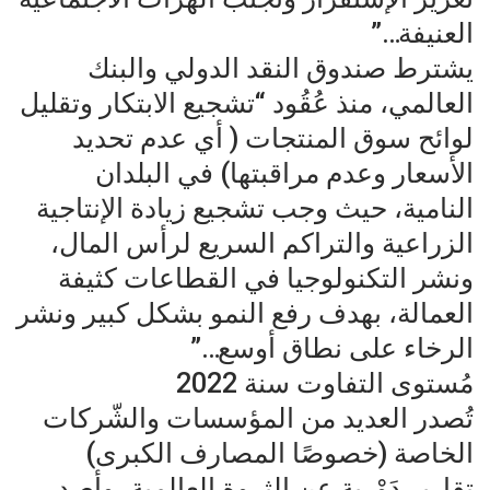
العنيفة…”
يشترط صندوق النقد الدولي والبنك
العالمي، منذ عُقُود “تشجيع الابتكار وتقليل
لوائح سوق المنتجات ( أي عدم تحديد
الأسعار وعدم مراقبتها) في البلدان
النامية، حيث وجب تشجيع زيادة الإنتاجية
الزراعية والتراكم السريع لرأس المال،
ونشر التكنولوجيا في القطاعات كثيفة
العمالة، بهدف رفع النمو بشكل كبير ونشر
الرخاء على نطاق أوسع…”
مُستوى التفاوت سنة 2022
تُصدر العديد من المؤسسات والشّركات
الخاصة (خصوصًا المصارف الكبرى)
تقارير دَوْرِية عن الثروة العالمية، وأصدر