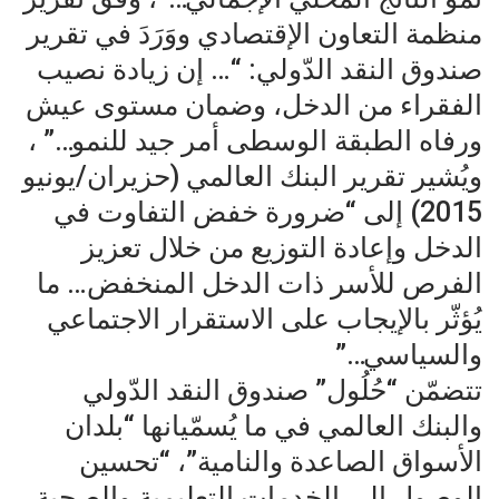
منظمة التعاون الإقتصادي ووَرَدَ في تقرير
صندوق النقد الدّولي: “… إن زيادة نصيب
الفقراء من الدخل، وضمان مستوى عيش
ورفاه الطبقة الوسطى أمر جيد للنمو…” ،
ويُشير تقرير البنك العالمي (حزيران/يونيو
2015) إلى “ضرورة خفض التفاوت في
الدخل وإعادة التوزيع من خلال تعزيز
الفرص للأسر ذات الدخل المنخفض… ما
يُؤثّر بالإيجاب على الاستقرار الاجتماعي
والسياسي…”
تتضمّن “حُلُول” صندوق النقد الدّولي
والبنك العالمي في ما يُسمّيانها “بلدان
الأسواق الصاعدة والنامية”، “تحسين
الوصول إلى الخدمات التعليمية والصحية،