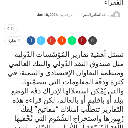
الفُقراء
آخر تحديث
Jan 18, 2024
بواسطة
الطاهر المعز
0
شارك
تتمثل أهمّية تقارير المُؤسّسات الدّولية
مثل صندوق النقد الدّولي والبنك العالمي
ومنظمة التعاوان الإقتصادي والتنمية، في
كثرة ودقّة المعلومات التي تتضمّنها،
والتي يُمْكن استغلالها لإدراك دقّة الوضع
ببلد أو بإقليم أو بالعالم، لكن قراءة هذه
التّقارير تتطلّب امتلاك “مفاتيح” لِفَكّ
رُموزها واستخراج السُّمُوم التي تُخْفِيها
اللُّغة المُنَمّقة أو الأسلوب السّلِس لهذه