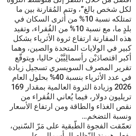
لكل شخص بالغ”، وتتم المُقارنة بين ما
تمتلكه نسبة 10% من أثرى السكان في
بلدٍ ما، مع نسبة 10% من الفُقراء، وتفيد
هذه المقارنة ارتفاع ثروة الأثرياء بشكل
كبير في الولايات المتحدة والصين، وهما
أكبر اقتصادَيْن رأسمالِيَّيْن حاليا، ويتوقّع
تقرير المصرف السويسري تسجيل زيادة
في عدد الأثرياء بنسبة 40% بحلول العام
2026 وزيادة الثروة العالمية بمقدار 169
تريليون دولار، فيما يُعاني الفُقراء من
نقص الغذاء والطاقة ومن ارتفاع الأسعار
ونسبة التضخم…
تعمّقت الفجوة الطّبقية على مَرّ السّنين،
بفعل هيمنة النّظام الرأسمالي على