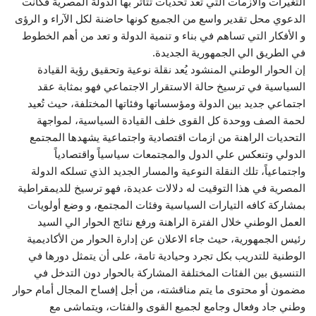
التغيرات والأزمات التي تعد تحديات تتأثر بها الدولة المصرية فكانت
الدعوي محل تقدير واسع من الجميع كونها حاضنة لكل الآراء و الرؤى
و الأفكار التي تساهم في بناء و تنمية الدولة و تعد من أهم الخطوط
في الطريق الي الجمهورية الجديدة.
إن الحوار الوطني المنشود يُعد نقلة نوعية وتحقيق رؤية القيادة
السياسية في ترسيخ حالة الاستقرار الاجتماعي فهو بمثابة عقد
اجتماعي جديد بين الدولة ومؤسساتها وفئاتها المختلفة، حيث تُعيد
لحمة الصف ووحدة كل القوى خلف القيادة السياسية، لمواجهة
التحديات الراهنة من ازمات اقتصادية واجتماعية يشهدها المجتمع
الدولي وتنعكس علي الدول والمجتمعات سياسياً واقتصادياً
واجتماعياً، تلك النقلة النوعية والمسار الجديد الذي تسلكه الدولة
المصرية في هذا التوقيت له دلالات عديدة، فهو ترسيخ للديمقراطية
بمشاركة كافه التيارات السياسية وفئات المجتمع، و وضع أولويات
العمل الوطني خلال الفترة الراهنة ورفع نتائج الحوار الي السيد
رئيس الجمهورية، حيث جاء الاعلان عن إدارة الحوار من الأكاديمية
الوطنية للتدريب بكل تجرد وحيادية تامة، على أن يتمثل دورها في
التنسيق بين الفئات المختلفة المشاركة بالحوار دون التدخل في
مضمون أو محتوى ما يتم مناقشته، من أجل إفساح المجال أمام حوار
وطني جاد وفعال وجامع لجميع القوى والفئات، ويتماشى مع