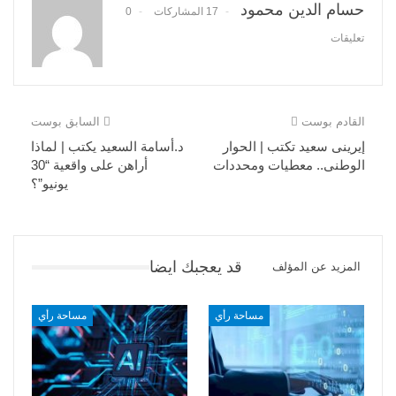
حسام الدين محمود
17 المشاركات
0
تعليقات
القادم بوست
السابق بوست
إيرينى سعيد تكتب | الحوار
د.أسامة السعيد يكتب | لماذا
الوطنى.. معطيات ومحددات
أراهن على واقعية “30
يونيو”؟
قد يعجبك ايضا
المزيد عن المؤلف
مساحة رأي
مساحة رأي