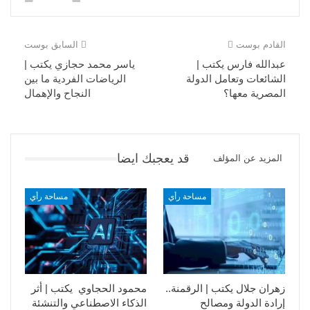
القادم بوست
السابق بوست
عبدالله فارس يكتب |
ياسر محمد حجازي يكتب |
الشائعات وتعامل الدولة
الرياضات الفردية ما بين
المصرية معها؟
النجاح والإهمال
قد يعجبك ايضا
المزيد عن المؤلف
مساحة رأي
مساحة رأي
زهران جلال يكتب | الرقمنة..
محمود الحجاوي يكتب | أثر
إرادة الدولة ومصالح
الذكاء الاصطناعي والتنشئة