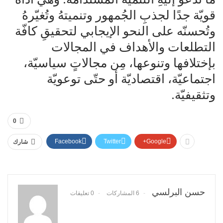
قويّة جدًا لجذبِ الجُمهور وتنميتهُ وتُغيّرهُ
وتُحسنّه على النحو الإيجابي لتحقيقِ كافّة
التطلعات والأهداف في المجالات
بإختلافها وتنوعها، مِن مجالاتٍ سياسيّة،
اجتماعيّة، اقتصاديّة أو حتّى توعويّة
وتثقيفيّة.
0
Facebook
Twitter
Google+
شارك
حسن البرلسي
6 المشاركات
0 تعليقات