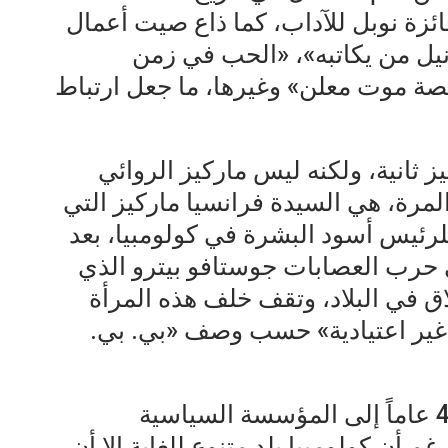
جائزة نوبل للآداب، كما ذاع صيت أعمال
ونيل من يكاتبه»، «الحب في زمن
صة موت معلن» وغيرها، ما جعل ارتباط
 ثانية، ولكنه ليس ماركيز الروائي
المرة، هي السيدة فرانسيا ماركيز التي
رئيس أسود البشرة في كولومبيا، بعد
حرب العصابات جوستافو بيترو الذي
 في البلاد، وتقف خلف هذه المرأة
غير اعتيادية» حسب وصف «بي. بي.
لا تنتمي ماركيز البالغة من العمر 40 عاماً إلى المؤسسة السياسية
غم أن كولومبيا بلد متنوع للغاية إلا أن