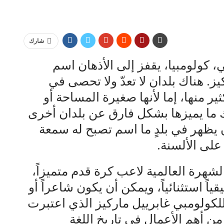
شارك
ي، كولومبيا، يقفز إلى الأذهان اسم
يز. هناك بلدان لا تعدّ ولا تحصى في
ر منها، إما لأنها صغيرة المساحة أو
هناك ما يميزها بشكل فارق عن بلدان أخرى
ن يظهر في بلدٍ ما اسم تصبح له سمعة
على الألسنة.
هرة العالمية لاعب كرة قدم متميزاً،
قياً استثنائياً، ويمكن أن يكون شاعراً أو
بة للكولومبي غابرييل ماركيز الذي اعتبرت
من أهم الأعمال في تاريخ اللغة