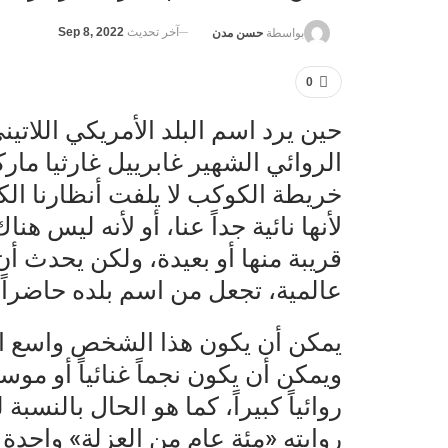
آخر تحديث
Sep 8, 2022
بواسطة
حسن مدن
0
حين يرد اسم البلد الأمريكي اللاتين
الروائي الشهير غابرييل غارثيا مارك
خريطة الكوكب لا يلفت أنظارنا الكثي
لأنها نائية جداً عنا، أو لأنه ليس 
قريبة منها أو بعيدة، ولكن يحدث أ
عالمية، تجعل من اسم بلده حاضراً 
يمكن أن يكون هذا الشخص واسع الش
ويمكن أن يكون نجماً غنائياً أو موسي
روائياً كبيراً، كما هو الحال بالنس
روايته «مئة عام من العزلة» واحدة 