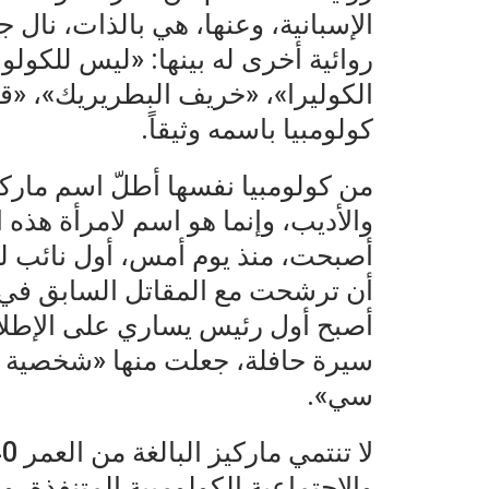
الإسبانية، وعنها، هي بالذات، نال 
روائية أخرى له بينها: «ليس للكول
الكوليرا»، «خريف البطريريك»، «ق
كولومبيا باسمه وثيقاً.
من كولومبيا نفسها أطلّ اسم ماركيز
والأديب، وإنما هو اسم لامرأة هذه 
أصبحت، منذ يوم أمس، أول نائب لل
أن ترشحت مع المقاتل السابق في 
أصبح أول رئيس يساري على الإطلاق
سيرة حافلة، جعلت منها «شخصية 
سي».
والاجتماعية الكولومبية المتنفذة. ور