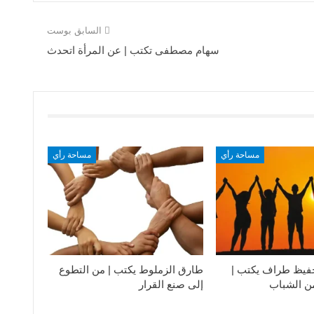
السابق بوست
سهام مصطفى تكتب | عن المرأة اتحدث
مساحة رأي
مساحة رأي
فيظ طراف يكتب |
طارق الزملوط يكتب | من التطوع
من الشباب
إلى صنع القرار