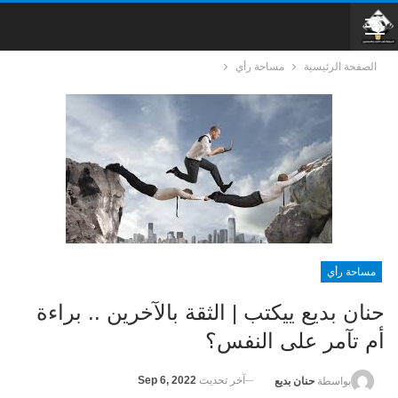
الصفحة الرئيسية
مساحة رأي
مساحة رأي
حنان بديع ييكتب | الثقة بالآخرين .. براءة
أم تآمر على النفس؟
آخر تحديث
Sep 6, 2022
بواسطة
حنان بديع