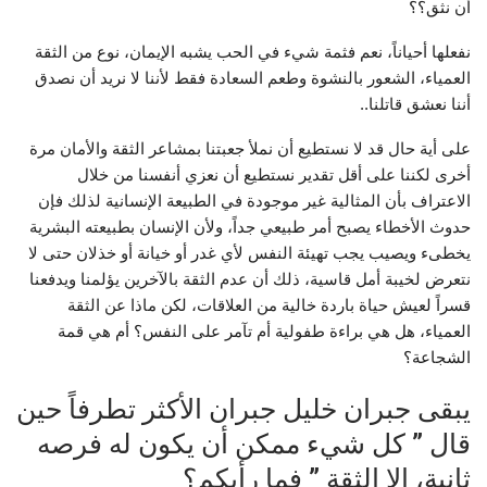
أن نثق؟؟
نفعلها أحياناً، نعم فثمة شيء في الحب يشبه الإيمان، نوع من الثقة
العمياء، الشعور بالنشوة وطعم السعادة فقط لأننا لا نريد أن نصدق
أننا نعشق قاتلنا..
على أية حال قد لا نستطيع أن نملأ جعبتنا بمشاعر الثقة والأمان مرة
أخرى لكننا على أقل تقدير نستطيع أن نعزي أنفسنا من خلال
الاعتراف بأن المثالية غير موجودة في الطبيعة الإنسانية لذلك فإن
حدوث الأخطاء يصبح أمر طبيعي جداً، ولأن الإنسان بطبيعته البشرية
يخطىء ويصيب يجب تهيئة النفس لأي غدر أو خيانة أو خذلان حتى لا
نتعرض لخيبة أمل قاسية، ذلك أن عدم الثقة بالآخرين يؤلمنا ويدفعنا
قسراً لعيش حياة باردة خالية من العلاقات، لكن ماذا عن الثقة
العمياء، هل هي براءة طفولية أم تآمر على النفس؟ أم هي قمة
الشجاعة؟
يبقى جبران خليل جبران الأكثر تطرفاً حين
قال ” كل شيء ممكن أن يكون له فرصه
ثانية، إلا الثقة ” فما رأيكم؟