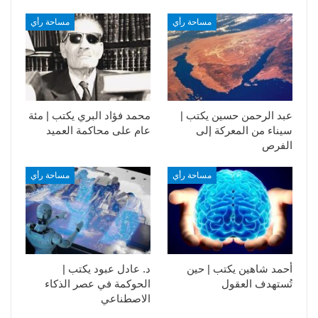
مساحة رأي
مساحة رأي
عبد الرحمن حسين يكتب |
محمد فؤاد البري يكتب | مئة
سيناء من المعركة إلى
عام على محاكمة العميد
الفرص
مساحة رأي
مساحة رأي
أحمد شاهين يكتب | حين
د. عادل عبود يكتب |
تُستهدف العقول
الحوكمة في عصر الذكاء
الاصطناعي