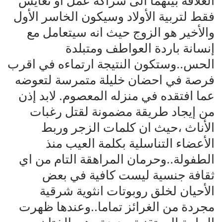
العلاقة بينهما الى شراكة عمل او تعايش
فقط لتربية الأولاد وسيكون الخاسر الأول
والأخير هو الزوج حيث انه سيتعامل مع
إنسانة باردة العواطف ومتبلدة
الحس..وستكون النتيجة ارتماءه في اقرب
فرصة في احضان خليلة متمرسة لتعوضه
عما افتقده في منزله المعصوم. لابد إذن
من إيجاد طريقة مضمونة لقتل رغبات
الأناث ،حيث ان كلمات الزجر وربط
الأعضاء التناسلية بكلمة العيب منذ
الطفولة..وحرمان المراهقة التام من اي
ثقافة جنسية ليست كافية في بعض
الأحيان لخلق روبوتات انثوية شرقية
مجردة من الغرائز تماما..وعندها ظهرت