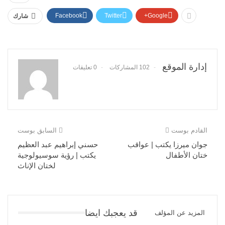
Facebook
Twitter
Google+
شارك
إدارة الموقع
102 المشاركات
0 تعليقات
القادم بوست
السابق بوست
جوان ميرزا يكتب | عواقب
حسني إبراهيم عبد العظيم
ختان الأطفال
يكتب | رؤية سوسيولوجية
لختان الإناث
قد يعجبك ايضا
المزيد عن المؤلف