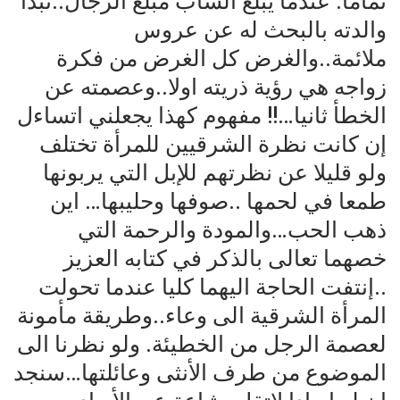
تماما. عندما يبلغ الشاب مبلغ الرجال..تبدأ
والدته بالبحث له عن عروس
ملائمة..والغرض كل الغرض من فكرة
زواجه هي رؤية ذريته اولا..وعصمته عن
الخطأ ثانيا…!! مفهوم كهذا يجعلني اتساءل
إن كانت نظرة الشرقيين للمرأة تختلف
ولو قليلا عن نظرتهم للإبل التي يربونها
طمعا في لحمها ..صوفها وحليبها… اين
ذهب الحب…والمودة والرحمة التي
خصهما تعالى بالذكر في كتابه العزيز
..إنتفت الحاجة اليهما كليا عندما تحولت
المرأة الشرقية الى وعاء..وطريقة مأمونة
لعصمة الرجل من الخطيئة. ولو نظرنا الى
الموضوع من طرف الأنثى وعائلتها…سنجد