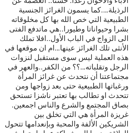
الأباء والأخوان رغدا. حسنا.. ألعصمة عن
الرذيلة….كما يسمون الغرائز الجنسية
الطبيعية التي خص الله بها كل مخلوقاته
بشرا وحيواناتا وطيورا..هي ماتدفع الفتى
الى الزواج في الباب الأول..افلا تملك
الأنثى تلك الغرائز عينها…ام ان موقعها في
هذه العملية ليس سوى مستقبل لنزوات
الرجل وتقلباته…؟؟ من الكفر..والعهر في
مجتماعتنا أن نتحدث عن غرائز المرأة
ورغباتها الطبيعية حتى بعد زواجها ومن
تتحدث او تطالب بها تعتبر ناشزا تستحق
بصاق المجتمع والشرع والناس اجمعين.
غريزة المرأة هي التي تخلق بين
الشريكين الألفة والمحبة وبإنعدامها تتحول