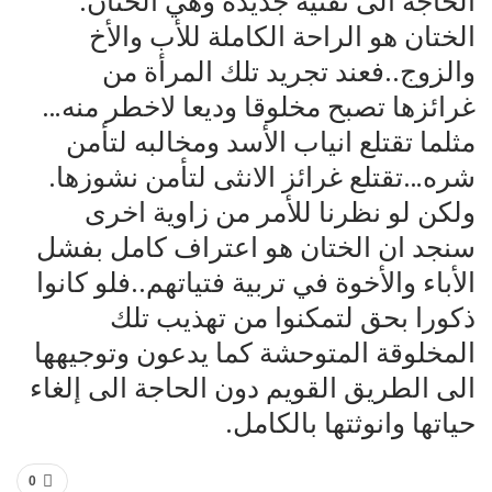
الحاجة الى تقنية جديدة وهي الختان.
الختان هو الراحة الكاملة للأب والأخ
والزوج..فعند تجريد تلك المرأة من
غرائزها تصبح مخلوقا وديعا لاخطر منه…
مثلما تقتلع انياب الأسد ومخالبه لتأمن
شره…تقتلع غرائز الانثى لتأمن نشوزها.
ولكن لو نظرنا للأمر من زاوية اخرى
سنجد ان الختان هو اعتراف كامل بفشل
الأباء والأخوة في تربية فتياتهم..فلو كانوا
ذكورا بحق لتمكنوا من تهذيب تلك
المخلوقة المتوحشة كما يدعون وتوجيهها
الى الطريق القويم دون الحاجة الى إلغاء
حياتها وانوثتها بالكامل.
0