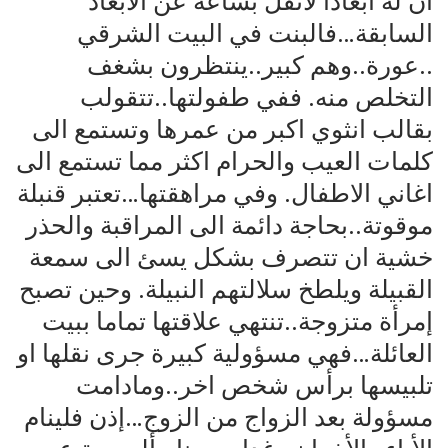
ان له ابعادا لاتقل بشاعة عن الأبعاد
السابقة…فالبنت في البيت الشرقي
..عورة..وهم كبير..ينتظرون بشغف
التخلص منه. ففي طفولتها..تتقولب
بقالب انثوي اكبر من عمرها وتستمع الى
كلمات العيب والحرام اكثر مما تستمع الى
اغاني الاطفال. وفي مراهقتها…تعتبر قنبلة
موقوتة..بحاجة دائمة الى المراقبة والحذر
خشية ان تتصرف بشكل يسئ الى سمعة
القبيلة ويلطخ سلالتهم النبيلة. وحين تصبح
إمرأة متزوجة..تنتهي علاقتها تماما ببيت
العائلة…فهي مسؤولية كبيرة جرى نقلها او
تلبيسها برأس شخص اخر..ومادامت
مسؤولة بعد الزواج من الزوج…إذن فلينام