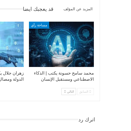
قد يعجبك ايضا
المزيد عن المؤلف
مساحة رأي
محمد سامح حسونة يكتب | الذكاء
زهران جلال يك
الاصطناعي ومستقبل الإنسان
الدولة ومصالح
السابق
التالي
اترك رد