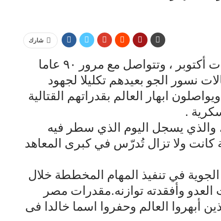
شارك
وتستمر أفراح مصر بذكرى انتصارات أكتوبر ، وتتواصل مع مرور ٩٠ عاما
ات نسور الجو بعيدهم تكليلا لجهود
صلون ابهار العالم بقدراتهم القتالية
كرية .
ة، والذي يسجل اليوم الذي سطر فيه
نت ولا تزال تُدرّس في كبرى المعاهد
 الجوية في تنفيذ المهام المخططة خلال
 العدو وأفقدته توازنه.مقدرات مصر
ين أبهروا العالم وحفروا اسما خالدا فى