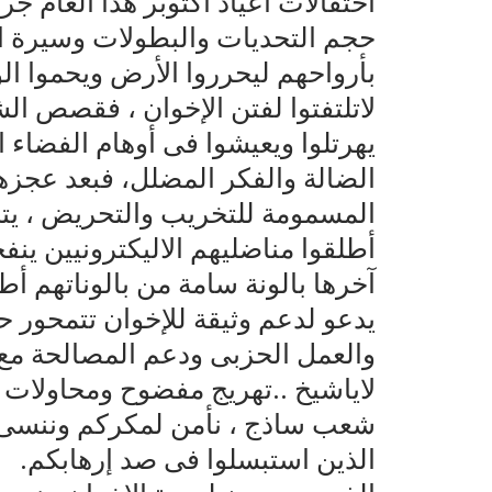
احتفالات أعياد أكتوبر هذا العام ج
حجم التحديات والبطولات وسيرة ال
بأرواحهم ليحرروا الأرض ويحموا ا
لاتلتفتوا لفتن الإخوان ، فقصص ال
يهرتلوا ويعيشوا فى أوهام الفضاء ا
الضالة والفكر المضلل، فبعد عجز
المسمومة للتخريب والتحريض ، يتحا
أطلقوا مناضليهم الاليكترونيين ينف
آخرها بالونة سامة من بالوناتهم أط
يدعو لدعم وثيقة للإخوان تتمحور 
والعمل الحزبى ودعم المصالحة مع تي
لاياشيخ ..تهريج مفضوح ومحاولات 
شعب ساذج ، نأمن لمكركم وننسى ح
الذين استبسلوا فى صد إرهابكم.