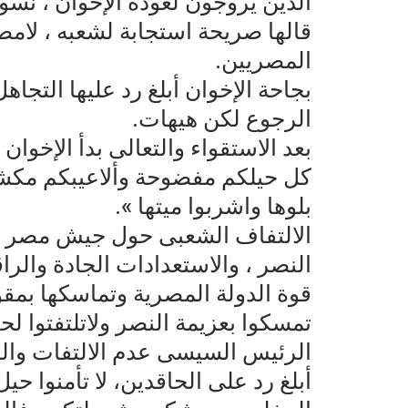
الذين يروجون لعودة الإخوان ، نسو
قالها صريحة استجابة لشعبه ، لام
المصريين.
بجاحة الإخوان أبلغ رد عليها التجاه
الرجوع لكن هيهات.
بعد الاستقواء والتعالى بدأ الإخو
كل حيلكم مفضوحة وألاعيبكم مكشوفة
بلوها واشربوا ميتها ».
الالتفاف الشعبى حول جيش مصر و
النصر ، والاستعدادات الجادة والراقي
قوة الدولة المصرية وتماسكها بمقو
تمسكوا بعزيمة النصر ولاتلتفتوا لح
الرئيس السيسى عدم الالتفات والسي
أبلغ رد على الحاقدين، لا تأمنوا ح