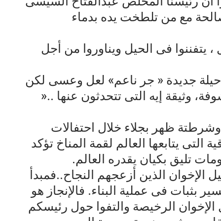
ا أن رئيسنا المخلص عبدالفتاح السيسى
صالحة مع من تلطخت يده بدماء
ل ، يتفننوا فى الحيل ويناوروا من أجل
ان حيلة جديدة « جر ناعم» لعل وعسى لكن
، وثيقة إيه التى تتحدثون عنها ..«
شرطتة ظهر بجلاء خلال احتفالات
ة التى يتابعها العالم لقمة المناخ تؤكد
مات تليق بكيان يقدره العالم.
يل الإخوان الذين أزعجهم النجاح..فمبدأ
ر بثبات فى عملية البناء. فالإنجاز هو
يل الإخوان الرخيصة والتفوا حول رئيسكم