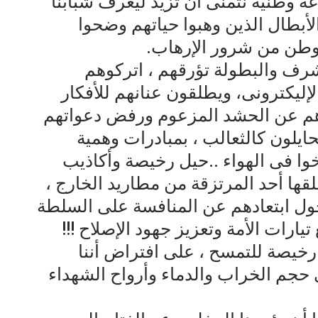
رعة وطنية نتمنى أن تزيد ليعرف شبابنا
أبطال الذين وهبوا حياتهم وضحوا
لوطن من شرور الإرهاب.
شرف والبطولة تؤرقهم ، اتركوهم
لإليكترونى، ويطلقون عنانهم للأفكار
هم عن الحشد المزعوم ورفض دعواتهم
يلون كالثعالب ، بمبادرات وهمية
خوا فى الهواء ..حيل رخيصة وأكاذيب
لقها أحد المرتزقة من مطاريد الخارج ،
حول ابتعادهم عن المنافسة على السلطة
ارات الأمة وتعزيز جهود الإصلاح !!!
رخيصة للتمسح ، على افتراض أننا
جم الخراب والدماء وأرواح الشهداء