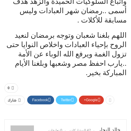
واتباع السلوكيات الحميدة والزهد هدف
أسمى ..رمضان شهر العبادات وليس
مسابقة للأكلات .
اللهم بلغنا شعبان وتوجه برمضان لنعيد
الروح بإحياء العبادات واخلاص النوايا حتى
تزول الغمة ويرفع الله الوباء عن الأمة
..يارب احفظ مصر وشعبها وبلغنا الأيام
المباركة بخير.
0
Facebook
Twitter
Google+
شارك
خالد النجار
42 المشاركات
0 تعليقات