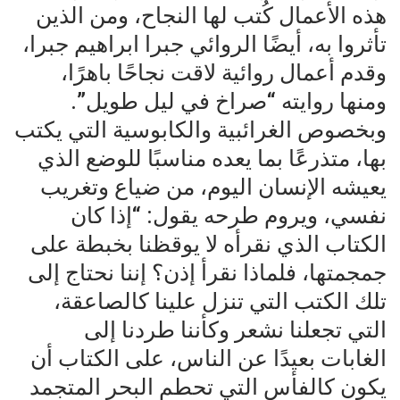
هذه الأعمال كُتب لها النجاح، ومن الذين
تأثروا به، أيضًا الروائي جبرا ابراهيم جبرا،
وقدم أعمال روائية لاقت نجاحًا باهرًا،
ومنها روايته “صراخ في ليل طويل”.
وبخصوص الغرائبية والكابوسية التي يكتب
بها، متذرعًا بما يعده مناسبًا للوضع الذي
يعيشه الإنسان اليوم، من ضياع وتغريب
نفسي، ويروم طرحه يقول: “إذا كان
الكتاب الذي نقرأه لا يوقظنا بخبطة على
جمجمتها، فلماذا نقرأ إذن؟ إننا نحتاج إلى
تلك الكتب التي تنزل علينا كالصاعقة،
التي تجعلنا نشعر وكأننا طردنا إلى
الغابات بعيدًا عن الناس، على الكتاب أن
يكون كالفأس التي تحطم البحر المتجمد