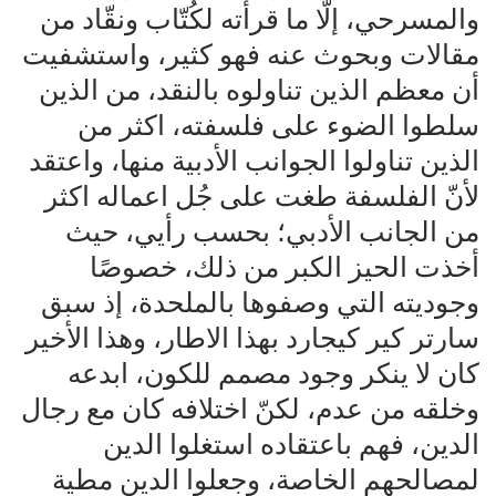
والمسرحي، إلّا ما قرأته لكُتّاب ونقّاد من
مقالات وبحوث عنه فهو كثير، واستشفيت
أن معظم الذين تناولوه بالنقد، من الذين
سلطوا الضوء على فلسفته، اكثر من
الذين تناولوا الجوانب الأدبية منها، واعتقد
لأنّ الفلسفة طغت على جُل اعماله اكثر
من الجانب الأدبي؛ بحسب رأيي، حيث
أخذت الحيز الكبر من ذلك، خصوصًا
وجوديته التي وصفوها بالملحدة، إذ سبق
سارتر كير كيجارد بهذا الاطار، وهذا الأخير
كان لا ينكر وجود مصمم للكون، ابدعه
وخلقه من عدم، لكنّ اختلافه كان مع رجال
الدين، فهم باعتقاده استغلوا الدين
لمصالحهم الخاصة، وجعلوا الدين مطية