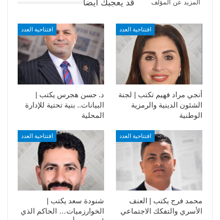
قد يعجبك ايضا
المزيد عن المؤلف
افتتاحية العدد
افتتاحية العدد
أنجي مراد فهيم تكتب | لجنة
د. حسن هجرس يكتب |
الشئون الدينية والرمزية
البيانات.. بنية تحتية للإدارة
الوطنية
المحلية
افتتاحية العدد
افتتاحية العدد
محمد فرج يكتب | العنف
شنودة سعد يكتب |
الأسري والتفكك الاجتماعي
الخوارزميات… الحاكم الذي