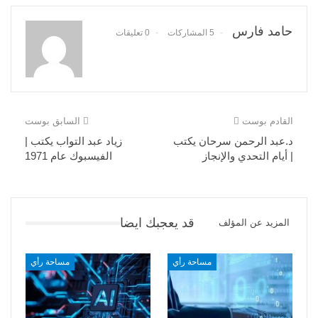
حامد فارس
5 المشاركات
0 تعليقات
القادم بوست
السابق بوست
د.عبد الرحمن سرحان يكتب
زياد عبد التواب يكتب |
| أيام التحدي والإنجاز
الفيسبوك عام 1971
قد يعجبك ايضا
المزيد عن المؤلف
مساحة رأي
مساحة رأي