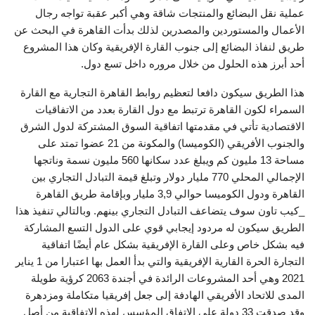
عملية نقل البضائع والمنتجات شاقة وهي أكبر عقبة تواجه رجال
الأعمال والمستوردين والمصدرين لذلك بدأت القاهرة في البحث عن
طريق لنفاذ البضائع إلى جنوب القارة الإفريقية وكان هذا المشروع
أحد أبرز هذه الحلول من خلال مروره داخل تسع دول.
هذا الطريق سيكون دافعا لتعظيم روابط القاهرة التجارية مع القارة
السمراء لكون القاهرة ترتبط مع دول القارة بعدد من الاتفاقيات
الاقتصادية تأتي في مقدمتها اتفاقية السوق المشتركة لدول الشرق
والجنوب الأفريقي (الكوميسا) والمكونة من 21 عضوا تمتد على
مساحة 13 مليون كم ويبلغ عدد سكانها 560 مليون نسمة وناتجها
الإجمالي المحلي 770 مليار دولار وتبلغ قيمة التبادل التجاري بين
القاهرة ودول الكوميسا حوالي 3,9 مليار وبإقامة طريق القاهرة
_كيب تاون سوف يتضاعف التبادل التجاري بينهم. وبالتالي تنفيذ هذا
الطريق سيكون له مردود إيجابي قوي على الدول التسع المشاركة
فيه بشكل خاص وعلى القارة الإفريقية بشكل عام أيضًا اتفاقية
التجارة الحرة القارية الإفريقية والتي بدأ العمل بها اعتبارا من 1 يناير
2021 وهي أحد المشروعات الرائدة في أجندة 2063 كرؤية طويلة
المدى للاتحاد الأفريقي الهادفة إلى جعل إفريقيا متكاملة ومزدهرة
وقد صدقت 33 دولة على الاتفاق المؤسس لهذه الاتفاقية من أصل