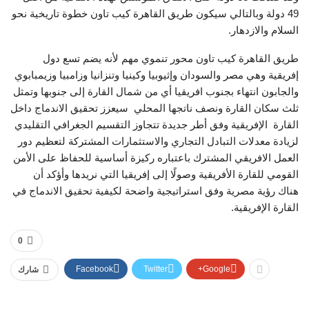
49 دولة وبالتالي سيكون طريق القاهرة كيب تاون خطوة تاريخية نحو
السلام والازدهار.
طريق القاهرة كيب تاون محور تنموي مهم لأنه يضم تسع دول
إفريقية وهي مصر والسودان وإثيوبيا وكينيا وتنزانيا وزامبيا وزيمبابوي
والجابون انتهاء بجنوب افريقيا أي من شمال القارة إلى جنوبها وتمثل
ثلث سكان القارة ونصف ناتجها المحلي سيعزز تحقيق الاندماج داخل
القارة الإفريقية وفق أطر جديدة تتجاوز التقسيم الجغرافي التقليدي
لزيادة معدلات التبادل التجاري والاستثمارات المشتركة لتعظيم دور
العمل الافريقي المشترك باعتباره ركيزة أساسية للحفاظ على الأمن
القومي للقارة الأفريقية وصولًا إلى إفريقيا التي نريدها وأؤكد أن
هناك رؤية مصرية وفق استراتيجية واضحة لكيفية تحقيق الاندماج في
القارة الإفريقية.
0
Facebook
Twitter
Google+
شارك