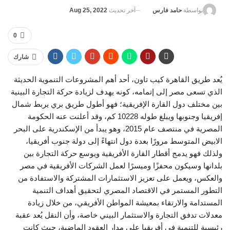
آخر تحديث
Aug 25, 2022
بواسطة
حامد فارس
0
شارك
يُعد طريق القاهرة كيب تاون، أحد أهم المشروعات التنموية الحديثة
الذي تسعى مصر إلى إتمامه، كونه يهدف لزيادة حركة التجارة البينية
بين مختلف دول القارة الإفريقية؛ فهو أطول طريق بري يربط شمال
إفريقيا وجنوبها ويبلغ طوله 10228 كم، وقد أعلنت عنه الحكومة
المصرية في منتصف عام 2015، وهو يبدأ من الإسكندرية على البحر
الابيض المتوسط مرورًا بعدة دول انتهاءً إلى دولة جنوب أفريقيا،
ولذلك فهو يدمج أقطار القارة الأفريقية ويوسع حركة التجارة بين
بلدانها وسيكون محفزًا وميسرًا لعمل الشركات الأفريقية في مصر
والعكس، ويعمل على تعزيز الاستثمارات المشتركة والاستفادة من
التطور المستمر في الاقتصاد المصري لتحقيق أهداف التنمية
المستدامة والارتقاء بمعيشة المواطن الأفريقي، من خلال زيادة
معدلات تدفق التجارة والاستثمار البيني خاصة، وأن النقل يُعد عقبة
رئيسية للتنمية في أفريقيا على مدار العقود الماضية، حيث كانت