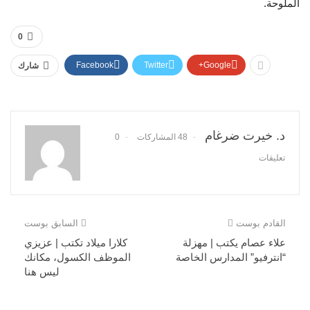
الملوحة.
0
Facebook
Twitter
Google+
شارك
د. خيرت ضرغام
48 المشاركات
0
تعليقات
القادم بوست
السابق بوست
علاء عصام يكتب | مهزلة
كلارا ميلاد تكتب | عزيزي
“انترفيو” المدارس الخاصة
الموظف الكسول، مكانك
ليس هنا