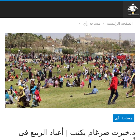
الصفحة الرئيسية
مساحة رأي
مساحة رأي
د.خيرت ضرغام يكتب | أعياد الربيع فى