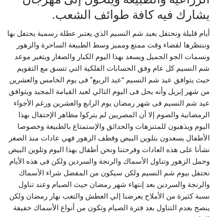
يشارك فيه كافة طوائف الشعب.
أيام قليلة ونحتفل بعيد شم النسيم الذي يعتبر عطلة رسمية يحتفل بها
وننتظرها لقضاء وقت ممتع ومميز وسط الطبيعة الساحرة والزهور
ونسمات الجو الجميل ويسعد بهذا اليوم الكبار والصغار ويتغير موعد
شم النسيم كل عام وفق الحسابات الفلكية التي تتسق مع التقويم
حيث يتوافق عيد شم النسيم “عيد الربيع” فى يوم الخامس والعشرين
من شهر إبريل وأنه يحل فى اليوم التالي لعيد القيامة المجيد ويتوافق
عيد شم النسيم فى شهر رمضان يوم الرابع والعشرين ورغم الأجواء
الرمضانية والصوم إلا أن المصريين لم يتركوا مظاهر الإحتفال بهذا
اليوم ويذهبون للمتنزهات والحدائق والإستمتاع بالطبيعة وخصوصا
الأطفال يسعدون بتلوين البيض وقطف الزهور فهي عادات منذ الصغر
نشأنا على هذه العادات وفرحتنا ونحن أطفال بهذا اليوم وتلوين البيض
وحمل الزهور وتناول الأسماك والرنجة والسردين ولكن فى هذه الأيام
نحتفل بيوم شم النسيم ولكن سيكون من المفضل شراء الأسماك
والرنجة والسردين بعد إنتهاء شهر رمضان حيث الصيام وعند تناول
نسبة كثيرة من الأملاح يعرضنا إلي العطش والتعب نهار رمضان ولكن
ينصح بعدم التناول بعد فترة الصيام وتكون من أنواع الأسماك خفيفة