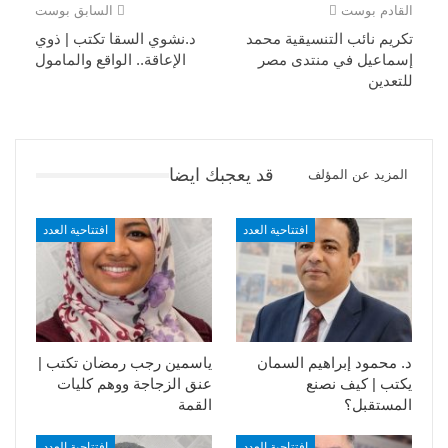
القادم بوست
السابق بوست
تكريم نائب التنسيقية محمد
د.نشوي السقا تكتب | ذوي
إسماعيل في منتدى مصر
الإعاقة.. الواقع والمامول
للتعدين
قد يعجبك ايضا
المزيد عن المؤلف
افتتاحية العدد
افتتاحية العدد
د. محمود إبراهيم السمان
ياسمين رجب رمضان تكتب |
يكتب | كيف نصنع
عنق الزجاجة ووهم كليات
المستقبل؟
القمة
افتتاحية العدد
افتتاحية العدد