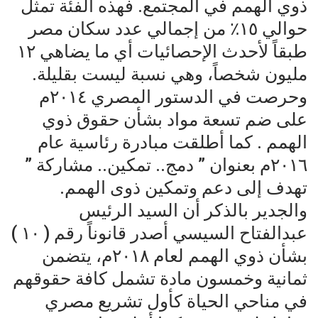
ذوي الهمم في المجتمع. فهذه الفئة تمثل
حوالي ١٥٪ من إجمالي عدد سكان مصر
طبقاً لأحدث الإحصائيات أي ما يضاهي ١٢
مليون شخصاً، وهي نسبة ليست بقليلة.
وحرصت في الدستور المصري ٢٠١٤م
على ضم تسعة مواد بشأن حقوق ذوي
الهمم . كما أطلقت مبادرة رئاسية عام
٢٠١٦م بعنوان ” دمج.. تمكين.. مشاركة ”
تهدف إلى دعم وتمكين ذوى الهمم.
والجدير بالذكر أن السيد الرئيس
عبدالفتاح السيسي أصدر قانوناً رقم ( ١٠ )
بشأن ذوي الهمم لعام ٢٠١٨م، يتضمن
ثمانية وخمسون مادة تشمل كافة حقوقهم
في مناحي الحياة كأول تشريع مصري