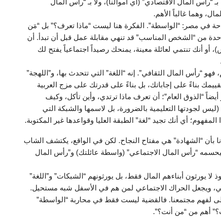
 “رأس المال الاقتصادي” (أي أموالنا)، ولا بـ “رأس المال
ل، وهما غالباً الأهم.
احة في مصر: “الواسطة”. الفكرة هنا ليست “ماذا تعرف؟” بل “مَن
احدة من “الشخص المناسب” قد تنهي مقابلة عمل قبل أن تبدأ. أن
، أو أنك تنتمي لعائلة معينة، يمنحك رصيداً اجتماعياً يفتح لك
 فهو “رأس المال الثقافي”. إنه “اللغة” التي تتحدث بها، و”اللهجة”
تم تقييمك بناءً على إجاباتك، بل بناءً على قدرتك على مزج العربية
أيضاً “الذوق العام”؛ أن تعرف ماذا ترتدي، وأين تأكل، وكيف
ليس لجودتها التعليمية بالضرورة، بل لاسمها والشبكة التي
مفهوم؛ أي أنك تجيد “لغة” الطبقة العليا وقواعدها غير المكتوبة.
نا بأن “الشهادة” هي مفتاح النجاح. لكن في الواقع، يكتشف الشاب
فيحسمه “رأس المال الاجتماعي” (واسطة عائلتك) و”رأس المال
 لا يورثون أبناءهم المال فقط، بل يورثونهم “الشبكات” و”اللغة”
عي، ويجعل الحراك الاجتماعي لمن هم في الأسفل شبه مستحيل.
أولى لفهم مجتمعنا. فالقضية ليست فقط في محاربة “الواسطة”
؟” أهم من “من أنت؟”.