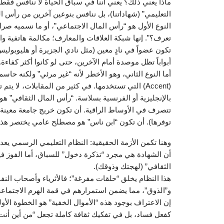
ماذا يعني ذلك؟ يعني أننا في سباق الحياة لا ننافس فقط بـ
التعليمي” (شهاداتنا)، بل ننافس بنوعين آخرين من رأس الما
النوع الأول هو “رأس المال الاجتماعي”، أو ما نسميه صر
تعرف؟”. إنها شبكة العلاقات والمعارف؛ مكالمة هاتفية و
تكون عضواً في نادٍ معين (مثل نادي الجزيرة أو هليوبوليس)
أبواباً تظل موصدة أمام الآخرين، حتى لو كانوا أكثر كفاءة.
أما النوع الثاني، وهو الأخطر لأنه “غير مرئي” ولكنه حاسم،
(Accent) التي تستخدمها. في كثير من المقابلات، لا ي
بالإنجليزية أو الفرنسية بسلاسة. “رأس المال الثقافي” هو 
تتصرف في الأوساط الراقية. أن تكون خريج جامعة معينة (
توفرها). أن تكون “ابن ناس” هو مصطلح عامي يختصر هذا ال
وهنا تكمن الأزمة الحقيقية: النظام التعليمي الرسمي يعد
أن الشهادة هي مجرد “تذكرة دخول” للسباق، أما الفوز 
الثقافي” (لهجتك وذوقك).
هذا النظام يخلق “حلقات مفرغة”؛ فالأثرياء وأصحاب النفوذ
و”الذوق”، مما يضمن استمرارهم في قمة الهرم الاجتما
إن الاعتراف بوجود هذه “الأموال الخفية” هو الخطوة ال
كفعل فساد، بل في تفكيك ثقافة كاملة تجعل “من أين أنت