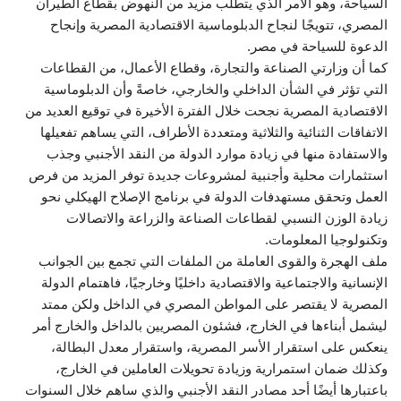
السياحة، وهو الأمر الذي يتطلب مزيد من النهوض بقطاع الطيران
المصري، تتويجًا لنجاح الدبلوماسية الاقتصادية المصرية وإنجاح
الدعوة للسياحة في مصر.
كما أن وزارتي الصناعة والتجارة، وقطاع الأعمال، من القطاعات
التي تؤثر في الشأن الداخلي والخارجي، خاصةً وأن الدبلوماسية
الاقتصادية المصرية نجحت خلال الفترة الأخيرة في توقيع العديد من
الاتفاقات الثنائية والثلاثية ومتعددة الأطراف، التي يساهم تفعيلها
والاستفادة منها في زيادة موارد الدولة من النقد الأجنبي وجذب
استثمارات محلية وأجنبية لمشروعات جديدة توفر المزيد من فرص
العمل وتحقق مستهدفات الدولة في برنامج الإصلاح الهيكلي نحو
زيادة الوزن النسبي لقطاعات الصناعة والزراعة والاتصالات
وتكنولوجيا المعلومات.
ملف الهجرة والقوى العاملة من الملفات التي تجمع بين الجوانب
الإنسانية والاجتماعية والاقتصادية داخليًا وخارجيًا، فاهتمام الدولة
المصرية لا يقتصر على المواطن المصري في الداخل ولكن ممتد
ليشمل أبناءها في الخارج، فشئون المصريين بالداخل والخارج أمر
ينعكس على استقرار الأسر المصرية، واستقرار معدل البطالة،
وكذلك ضمان استمرارية وزيادة تحويلات العاملين في الخارج،
باعتبارها أيضًا أحد مصادر النقد الأجنبي والذي ساهم خلال السنوات