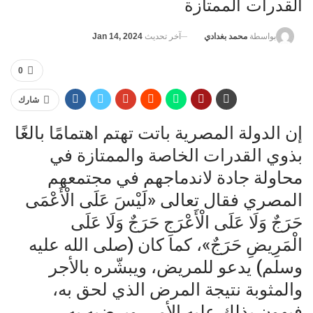
القدرات الممتازة
آخر تحديث
Jan 14, 2024
بواسطة
محمد بغدادي
0
شارك
إن الدولة المصرية باتت تهتم اهتمامًا بالغًا
بذوي القدرات الخاصة والممتازة في
محاولة جادة لاندماجهم في مجتمعهم
المصري فقال تعالى «لَيْسَ عَلَى الْأَعْمَى
حَرَجٌ وَلَا عَلَى الْأَعْرَجِ حَرَجٌ وَلَا عَلَى
الْمَرِيضِ حَرَجٌ»، كما كان (صلى الله عليه
وسلم) يدعو للمريض، ويبشّره بالأجر
والمثوبة نتيجة المرض الذي لحق به،
فيهون بذلك عليه الأمر، ويرضيه به