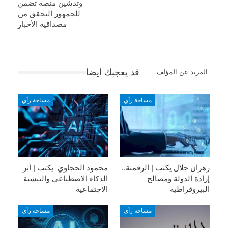
وتدشين منصة تضمن
للجمهور التحقق من
مصداقية الأخبار
قد يعجبك ايضا
المزيد عن المؤلف
مساحة رأي
مساحة رأي
زهران جلال يكتب | الرقمنة..
محمود الحجاوي يكتب | أثر
إرادة الدولة ومصالح
الذكاء الاصطناعي والتنشئة
البيروقراطية
الاجتماعية
مساحة رأي
مساحة رأي