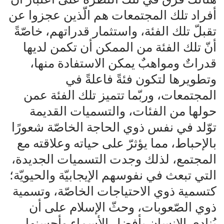
أفراد تلك المجتمعات هم الّذين عجزوا عن
تقبلّ تلك الفئة، واستثمار قدراتهم، خاصّةً
أنّ تلك الفئة من الممكن أن تكمن لديها
قدراتٌ ومواهبٌ يمكن الاستفادة منها،
وتطويرها لتكون فئةً فاعلةً في
المجتمعات، وربّما تتميز تلك الفئة عمن
حولها من الفئات، والتسميات القديمة
توّلد في نفس ذوي الحاجة الخاصّة شعورًا
بالإحباط، مما يؤثرّ على حياته وعلاقته مع
المجتمع، لذلك وجدت التسميات الجديدة،
التي تبعث في نفوسهم الإيجابيّة والحيويّة؛
كتسمية ذوي الاحتياجات الخاصّة، وتسمية
ذوي الصّعوبات، وحثّ الإسلام على أن
يُنادى الإنسان بأفضل الأسماء وأحسنها