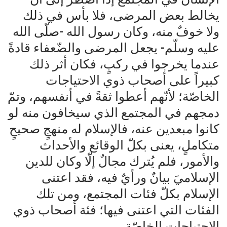
يخالط بعض المرضى، فلا بأس في ذلك
ولا خوفٌ منه، وكان رسول الله -صلّى الله
عليه وسلّم- يجعل المرضى والضّعفاء قادةً
عندما يخرجوا في ركبٍ، فكان أثر ذلك
كبيراً على أصحاب ذوي الاحتياجات
الخاصّة؛ لأنّهم أعطوا ثقةً في أنفسهم، وتمّ
دمجهم في المجتمع الذي سيخافون منه لو
كانوا مبعدين عنه، فالإسلام له منهجٍ صحيحٍ
متكاملٍ، يعنى بكلّ الوقائع والأحداث
والأمور، فلم يُترك مجالٌ إلّا وكان للدين
الإسلاميَ بيانٌ ورأيٌ فيه، فقد اعتنى
الإسلام بكلّ فئات المجتمع، ومن تلك
الفئات التي اعتنى فيها؛ فئة أصحاب ذوي
الاحتياجات الخاصّة.