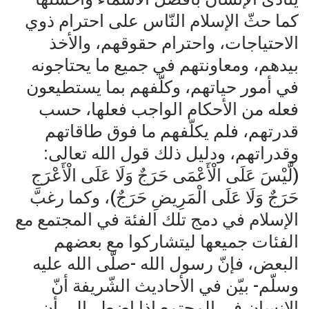
كما حثّ الإسلام النّاس على احترام ذوي
الاحتياجات، واحترام حقوقهم، والأخذ
بيدهم، ومعاونتهم في جميع ما يحتاجونه
في أمور حياتهم، وكلّفهم بما يستطيعون
فعله من الأحكام الواجب فعلها، حسب
قدرتهم، فلم يكلّفهم ما فوق طاقاتهم
وقدراتهم، ودليل ذلك قول الله تعالى:
(لَّيْسَ عَلَى الْأَعْمَى حَرَجٌ وَلَا عَلَى الْأَعْرَجِ
حَرَجٌ وَلَا عَلَى الْمَرِيضِ حَرَجٌ)، وكما رغبّ
الإسلام في دمج تلك الفئة في المجتمع مع
الفئات جميعها ليتشاركوا مع بعضهم
البعض، فإنّ رسول الله -صلّى الله عليه
وسلّم- بيّن في الأحاديث الشّريفة أنّ
الإنسان في المجتمع إذا اضطر إلى أن