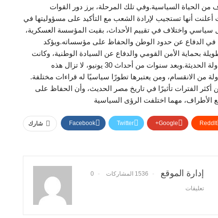
من الحياة السياسية.وفي تلك المرحلة، برز دور القوات
أعلنت أنها تستجيب لإرادة الشعب مع التأكيد على مسؤوليتها في
دل سياسي واختلاف في تقييم الأحداث، بقيت المؤسسة العسكرية،
ها في الدفاع عن حدود الوطن والحفاظ على مؤسساته.ويؤكد
يلة بحماية الأمن القومي والدفاع عن السيادة الوطنية، وكانت
طرفًا رئيسيًا في محطات تاريخية عديدة شكلت مسار الدولة الحديثة.وبعد سنوات من أحداث 30 يونيو، لا تزال هذه
ة من الانقسام، ومن يعتبرها تطورًا سياسيًا له قراءات مختلفة.
 أكثر الفترات تأثيرًا في تاريخ مصر الحديث، وأن الحفاظ على
يع الأطراف، مهما اختلفت الرؤى السياسية
Facebook
Twitter
Google+
ReddIt
شارك
إدارة الموقع
1536 المشاركات
0
تعليقات