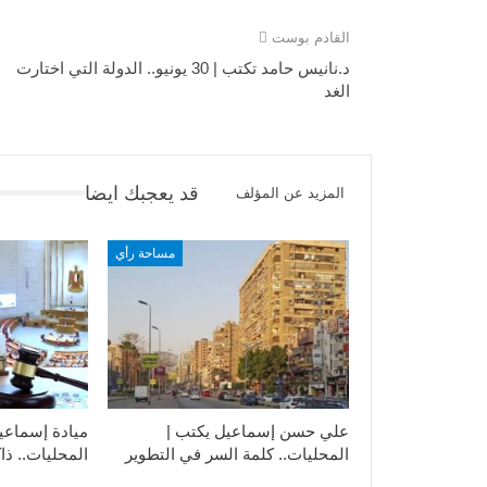
القادم بوست
د.نانيس حامد تكتب | 30 يونيو.. الدولة التي اختارت
الغد
قد يعجبك ايضا
المزيد عن المؤلف
مساحة رأي
علي حسن إسماعيل يكتب |
ميادة إسماعي
المحليات.. كلمة السر في التطوير​
المحليات.. ذاك