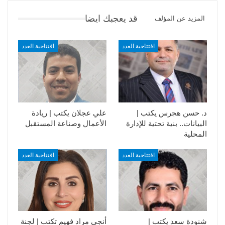
قد يعجبك ايضا
المزيد عن المؤلف
افتتاحية العدد
افتتاحية العدد
د. حسن هجرس يكتب |
علي عجلان يكتب | ريادة
البيانات.. بنية تحتية للإدارة
الأعمال وصناعة المستقبل
المحلية
افتتاحية العدد
افتتاحية العدد
شنودة سعد يكتب |
أنجي مراد فهيم تكتب | لجنة