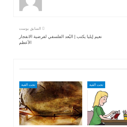
السابق بوست
نعيم إيليا يكتب | البُعد الفلسفي لفرضية الانفجار
الأعظم
تحت القبة
تحت القبة