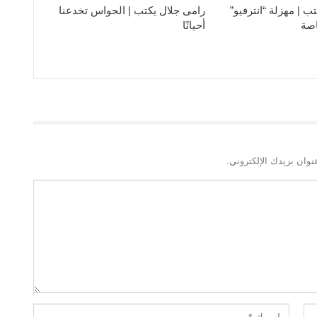
ب | مهزلة “انترفيو”
رامى جلال يكتب | الحواس تخدعنا
اصة
أحيانًا
نوان بريدك الإلكتروني.