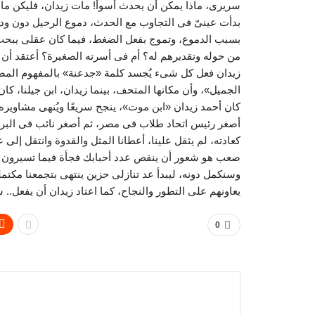
سريرى، ماذا يمكن أن يحدث أسوأ! مات زيدان، فليكن ما 
بدأت عينىّ فى التجاوب مع الحدث، دموع الرحيل دون وداع،
بسبب الدموع، وتموج بفعل الضغط، فيما كان عقلى يبحث 
من حوله وتقديرهم له؟ أم فى أسرته الصغيرة؟ أعتقد أن نف
زيدان فعل كل شىء يُجسد كلمة «جدعنة» بالمفهوم المصرى
الجميل»، وأن مكانها المتحف، بينما زيدان، ابن جيلنا، 
كان أحمد زيدان «ابن موت»، ينجح سريعًا ويُنهى مشاوير
أصغر رئيس اتحاد طلاب فى مصر، ثم أصغر نائب فى البرلما
كعادته، لم يثقل علينا، أعطانا المثل والقدوة وانتقل إلى 
صعب هو شعور أن ينقص عدد أحبابك فجأة فيما تسيرون مع
وسنكمل دونه، ليبدأ عد تنازلى حزين ينتهى بتجمعنا مكتمل
يعاونهم على التطور والنجاح، كما اعتاد زيدان أن يفعل.. سل
0