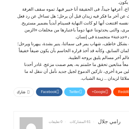
يكون.
 أعرفها جيداً، فى الحقيقة أنا خبير فيها. تموه سقف الغرفة
عن آخر ما فكر فيه زيدان قبل أن يرحل؛ هل تساءل عن رد فعل
سه اقتنعت أنها لو كانت النهاية فسينام أبدياً بضمير مستريح.
، والتى يحدثوننا عنها دوماً باعتبارها من مخلفات «الزمن
كان «جدعنة» متجسدة فى إنسان.
ه بشكل خاطف، شهاب يمر فى سمائنا، ينير بشدة، يبهرنا ويرحل؛
ن السابق. وكأنه قد أخذ قراره الحاسم بأن يكون ضيفاً خفيفاً
عالم آخر مسالم يليق بروحه الطيبة.
اً متابعين تحقق ما حلمتم به، يعم صمت مزعج. غادر أحدنا
ين مرة أخرى، تاركين الدموع لجيل جديد نأمل أن ننقل له ما
امًا لزيدان .. زينة الشباب.
Facebook
Twitter
Google+
ReddIt
شارك
رامي جلال
61 المشاركات
0 تعليقات