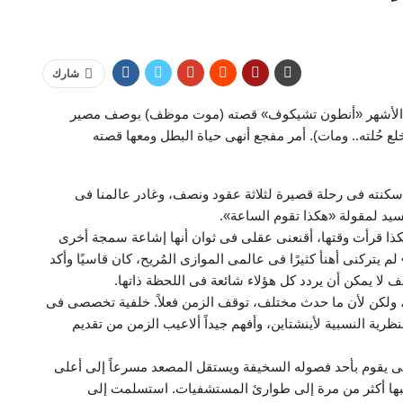
شارك
ى الأشهر «أنطون تشيكوف» قصته (موت موظف) بوصف مصير
لع حُلته.. ومات). أمر مفجع أنهى حياة البطل ومعها قصته
 سكنته فى رحلة قصيرة لثلاثة عقود ونصف، وغادر عالمنا فى
يد لمقولة «هكذا تقوم الساعة».
كذا قرأت وقتها، أقنعنى عقلى فى ثوان أنها إشاعة سمجة أخرى
 يتركنى أهنأ كثيرًا فى عالمى الموازى المُريح، كان قاسيًا وأكد
 لا يمكن أن يردد كل هؤلاء شائعة فى اللحظة ذاتها.
ولكن لأن ما حدث مختلف، توقف الزمن فعلاً. خلفية تخصصى فى
لنظرية النسبية لأينشتاين، وأفهم جيداً ألاعيب الزمن من تقديم
يقوم بأحد فصوله السخيفة ويستقل المصعد مسرعاً إلى أعلى
بها أكثر من مرة إلى طوارئ المستشفيات. استسلمت إلى