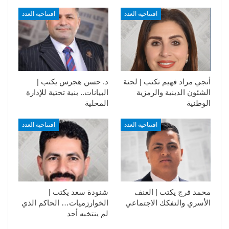
افتتاحية العدد
افتتاحية العدد
أنجي مراد فهيم تكتب | لجنة
د. حسن هجرس يكتب |
الشئون الدينية والرمزية
البيانات.. بنية تحتية للإدارة
الوطنية
المحلية
افتتاحية العدد
افتتاحية العدد
محمد فرج يكتب | العنف
شنودة سعد يكتب |
الأسري والتفكك الاجتماعي
الخوارزميات… الحاكم الذي
لم ينتخبه أحد