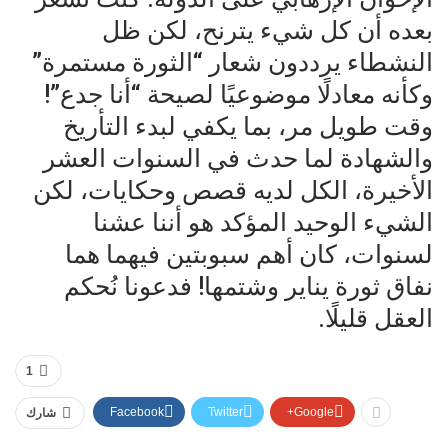
بعده أن كل شيء يترنح، لكن ظل
النشطاء يرددون شعار “الثورة مستمرة”
وكأنه معادلًا موضوعيًا لصيحة “أنا جدع”!
وقت طويل مر، بما يكفي لبدء التأريخ
والشهادة لما حدث في السنوات العشر
الأخيرة، الكل لديه قصص وحكايات، لكن
الشيء الوحيد المؤكد هو أننا عشنا
لسنوات، كان أهم سبوبتين فيهما هما
نفاق ثورة يناير وشتمها! فدعونا نُحكم
العقل قليلًا.
1
Facebook
Twitter
Google+
شارك