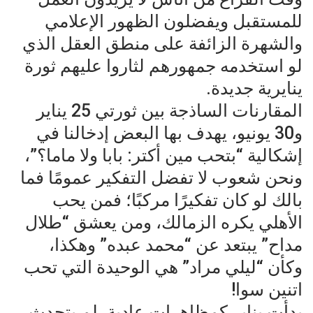
للمستقبل ويفضلون الظهور الإعلامي
والشهرة الزائفة على منطق العقل الذي
لو استخدمه جمهورهم لثاروا عليهم ثورة
ينايرية جديدة.
المقارنات الساذجة بين ثورتي 25 يناير
و30 يونيو، يهدف بها البعض إدخالنا في
إشكالية “بتحب مين أكتر: بابا ولا ماما؟”،
ونحن شعوب لا تفضل التفكير عمومًا فما
بالك لو كان تفكيرًا مركبًا؛ فمن يحب
الأهلي يكره الزمالك، ومن يعشق “طلال
مداح” يبتعد عن “محمد عبده” وهكذا،
وكأن “ليلي مراد” هي الوحيدة التي تحب
اتنين سوا!
بدأت يناير كمظاهرات عادية. لم يتحدث