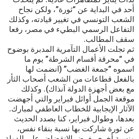
أحد في البداية عن “ثورة”، ولكن نجاح
الشعب التونسي في تغيير قيادته، وكذلك
التفاعل الرسمي البطيء في مصر، رفعا
سقف المطالب.
ثم تجلت الأعمال التآمرية المدبرة بوضوح
في “محرقة أقسام الشرطة” يوم ما
اسموه “جمعة الغضب” (انضمت لها
بالفعل قطاعات من الشعب أصحاب الثأر
مع بعض أجهزة الدولة آنذاك). وكذلك
موقعة الجمل أوائل فبراير والتي أجهضت
الآثار الإيجابية للخطاب العاطفي لمبارك.
بعدها، وطوال فبراير، كنا بصدد الحديث
عن ثورة شاركت بها نسبة بنقاء نفس،
ونسبة أخري بغرض الانقضاض علي الدولة