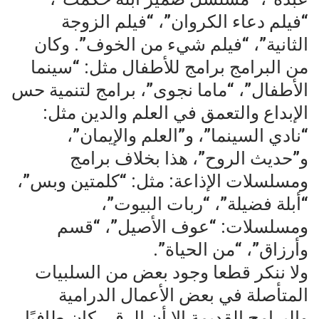
“فيلم دعاء الكروان”، “فيلم الزوجة
الثانية”، “فيلم شيء من الخوف”. وكان
من البرامج برامج للأطفال مثل: “سينما
الأطفال”، “ماما نجوى”، برامج لتنمية حس
الإبداع والتعمق في العلم والدين مثل:
“نادي السينما”، و”العلم والإيمان”،
و”حديث الروح”، هذا بخلاف برامج
ومسلسلات الإذاعة: مثل: “كلمتين وبس”،
“أبلة فضيلة”، “ربات البيوت”،
ومسلسلات: “عوف الأصيل”، “قسم
وأرزاق”، “من الحياة”.
ولا ننكر قطعا وجود بعض من السلبيات
المتأصلة في بعض الأعمال الدرامية
والبرامج القديمة إلا أن الرقي كان طافيًا