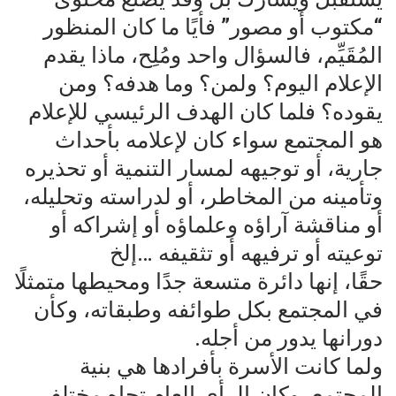
“مكتوب أو مصور” فأيًا ما كان المنظور
المُقَيِّم، فالسؤال واحد ومُلِح، ماذا يقدم
الإعلام اليوم؟ ولمن؟ وما هدفه؟ ومن
يقوده؟ فلما كان الهدف الرئيسي للإعلام
هو المجتمع سواء كان لإعلامه بأحداث
جارية، أو توجيهه لمسار التنمية أو تحذيره
وتأمينه من المخاطر، أو لدراسته وتحليله،
أو مناقشة آراؤه وعلماؤه أو إشراكه أو
توعيته أو ترفيهه أو تثقيفه …إلخ
حقًا، إنها دائرة متسعة جدًا ومحيطها متمثلًا
في المجتمع بكل طوائفه وطبقاته، وكأن
دورانها يدور من أجله.
ولما كانت الأسرة بأفرادها هي بنية
المجتمع، وكان الرأي العام تجاه مختلف