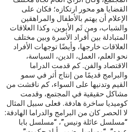
القضايا هو محور ارتكازه؛ فكان على
الإعلام أن يهتم بالأطفال والمراهقين
والشباب، ومن ثَم الأبوين، وكذا العلاقات
المتبادلة بين أفراد الأسرة وبين مختلف
العلاقات خارجها، وأيضًا توجهات الأفراد
نحو العلم، العمل، الدين، السياسة،
الاقتصاد والفن. كم قدمت الدراما
والبرامج قديمًا من إنتاج أثر في سمو
القيم وتدنيها على السواء، كم ناقشت من
مشاكل حقيقية في المجتمع، وقدمت
كوميديا ساخرة هادفة. فعلى سبيل المثال
لا الحصر كان من البرامج والدراما الهادفة:
“مسلسل عائلة ونيس”، “مسلسل بابا
عبده”، “مسلسل ضمير أبلة حكمت”،