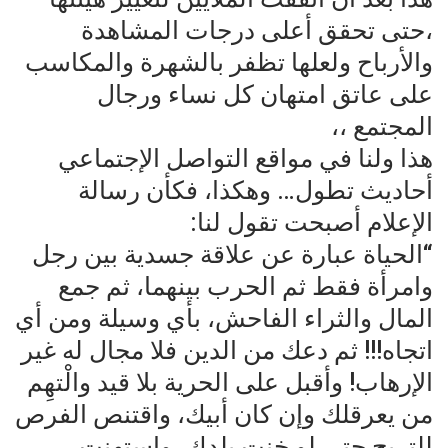
،حتى تحقق أعلى درجات المشاهدة
والأرباح ولعلها تظفر بالشهرة والمكاسب
على عاتق امتهان كل نساء ورجال
المجتمع ،،
هذا ولنا في مواقع التواصل الإجتماعي
أحاديث تطول… وهكذا، فكأن رسالة
الإعلام أصبحت تقول لنا:
“الحياة عبارة عن علاقة جسدية بين رجل
وامرأة فقط ثم الحرب بينهما، ثم جمع
المال والثراء الفاحش، بأي وسيلة ومن أي
اتجاه!!! ثم دعك من الدين فلا مجال له غير
الإرهاب! وأقبل على الحرية بلا قيد والْتهِم
من يعرقلك وإن كان أبيك، واقتنص الفرص
للتربح حتى لو خنت بلدك، واستهنت