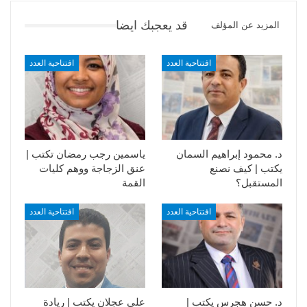
قد يعجبك ايضا
المزيد عن المؤلف
افتتاحية العدد
افتتاحية العدد
د. محمود إبراهيم السمان
ياسمين رجب رمضان تكتب |
يكتب | كيف نصنع
عنق الزجاجة ووهم كليات
المستقبل؟
القمة
افتتاحية العدد
افتتاحية العدد
د. حسن هجرس يكتب |
علي عجلان يكتب | ريادة