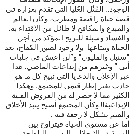
الوجود.. المُثُل العُليا التي تقدم بغزارة في
قصة حياة راقصة ومطرب، وكأن العالم
والمبدع والمكافح لا طائل من الاقتداء به.
والفساد وسيلة للتربح المؤكد من أجل
الحياة ومتاعها. ولا وجود لصور الكفاح، بعد
“سنبل والمليون” و”لن أعيش في جلباب
أبي ” وغيرهم من إبداعات الماضي. هذا
غير الإعلان والدعايا التي تبيح كل ما هو
جاذب بغير إطار قيمي للمجتمع. وهكذا
الكثير مما لا حصر له من العروض الفنية
الإبداعية!! وكأن المجتمع أصبح ينبذ الأخلاق
والقيم بشكل لا رجعة فيه .
أما عن مستوى الحياة فيتراوح بين
السوقية والإنحلال والتدني والبلطجة