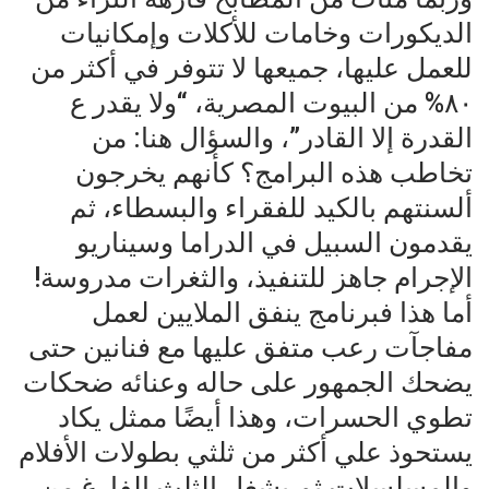
الديكورات وخامات للأكلات وإمكانيات
للعمل عليها، جميعها لا تتوفر في أكثر من
٨٠% من البيوت المصرية، “ولا يقدر ع
القدرة إلا القادر”، والسؤال هنا: من
تخاطب هذه البرامج؟ كأنهم يخرجون
ألسنتهم بالكيد للفقراء والبسطاء، ثم
يقدمون السبيل في الدراما وسيناريو
الإجرام جاهز للتنفيذ، والثغرات مدروسة!
أما هذا فبرنامج ينفق الملايين لعمل
مفاجآت رعب متفق عليها مع فنانين حتى
يضحك الجمهور على حاله وعنائه ضحكات
تطوي الحسرات، وهذا أيضًا ممثل يكاد
يستحوذ علي أكثر من ثلثي بطولات الأفلام
والمسلسلات ثم يشغل الثلث الفارغ من