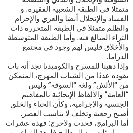
متمثلا في الطبقة الشعبية الفقيرة. و
الفساد والإنحلال أيضا والعري والإجرام
والظلم متمثلا في الطبقة المتحررة ذات
الثراء المبالغ فيه. وأما الطبقة المتوسطة
والأخلاق فليس لهم وجود في مجتمع
الدراما.
وإذا ذهبنا للمسرح والكوميديا نجد أنه بات
يقوده عددًا من الشباب المهرج، المتمكن
من “الألش” ولغة “السوقة” وليس
“العامة” والألفاظ الإيحائية بالمفاهيم
الجنسية والإجرامية، وكأن الحياء والخلق
أصبح رجعية وتخلف لا تناسب العصر.
أما البرامج، فحدث ولاحرج: فهذه عشرات
وربما مئات من المطابخ فارهة الثراء من