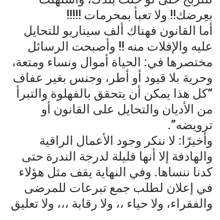
بعِرضك!! ولا تعبأ بمحرمات !!!!!
أما القانون فهناك ألف سيناريو للتحايل
عليه والإفلات منه !! وأصبحت الرسائل
مختصرها في: الحياة أموال ونساء ومتعة،
وحرية بلا قيود أو أطر، وجنس بغير عفاف
“كل هذا يمكن أن يتحقق بالفهلوة والتبرأ
من الأديان والتحايل على القانون أو
ترويضه”.
وأخيرًا: لا ننكر وجود الأعمال الراقية
والهادفة إلا أنها قليلة لدرجة الندرة حتى
كدنا ننساها. وفي النهاية يقف مثل هؤلاء
في إعلان لطلب جمع تبرعات للمرضى
والفقراء، ولا حياء ،، ولا رقابة ،،، ولا تعليق
….